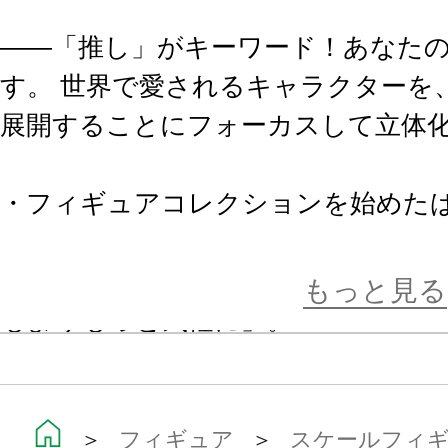
――「推し」がキーワード！あなたの
す。 世界で愛されるキャラクターを
展開することにフォーカスして立体
・フィギュアコレクションを始めた
もよりちょっと良いものを」。
・ハイエンドなコレクションを楽し
もっと見る
もよりもっと気軽に」。
『OSHI WORKS』は様々な「推し
るコトブキヤのブランドです。
＞
フィギュア
＞
スケールフィ