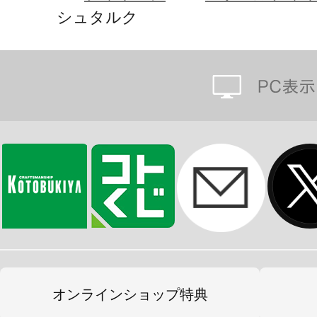
シュタルク
台座はコレクションしやすい正方形
前後左右にすっきり飾ることができ
リーズナブルな価格は維持したまま
上げを施し、クオリティにも手を抜
『OSHI WORKS』だけのコレク
ちろん、お手元の推しグッズと一緒
手にとりやすくて、集めてたのしい！『O
TVアニメ「葬送のフリーレン」から
化。
オンラインショップ特典