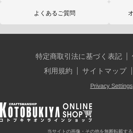
よくあるご質問
【サイズ】全高：約250mm（武器先
【素材】PVC・ABS
【セット内容】
・フィギュア本体（一部組み立て）
特定商取引法に基づく表記
・専用台座（鉄製のプリント天板と
利用規約
サイトマップ
定）
Privacy Settings
制作協力:株式会社サウザンド
※画像は試作品です。実際の商品と
ます。
当サイトの画像・その他を無断転載する