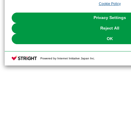
Cookie Policy
the use of all Cookies except for Strictly Necessary Cookies, please click "
with Cookies enabled, please click "OK". To select your preferences for e
You can change your consent or rejection settings at any time via through
Privacy Settings
our
Cookie Policy
or the website footer.
Reject All
OK
Powered by Internet Initiative Japan Inc.