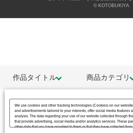
© KOTOBUKIYA
作品タイトル
商品カテゴリ
We use cookies and other tracking technologies (Cookies) on our website t
and advertisements tailored to your interests, offer social media feature
analysis. The data regarding your use of our website collected through t
that provide advertising, social media and/or analytics services. These p
other data that you have provided to them or that they have collected from 
analyze and optimize advertisements delivered to you by businesses other t