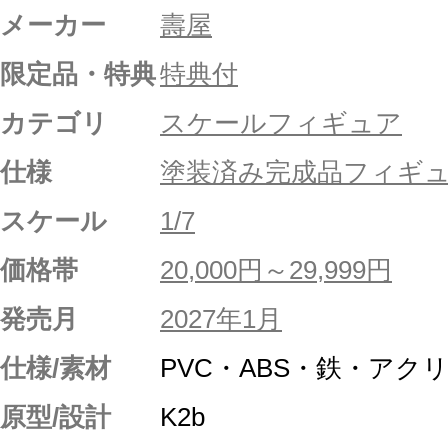
メーカー
壽屋
限定品・特典
特典付
カテゴリ
スケールフィギュア
仕様
塗装済み完成品フィギ
スケール
1/7
価格帯
20,000円～29,999円
発売月
2027年1月
仕様/素材
PVC・ABS・鉄・アク
原型/設計
K2b