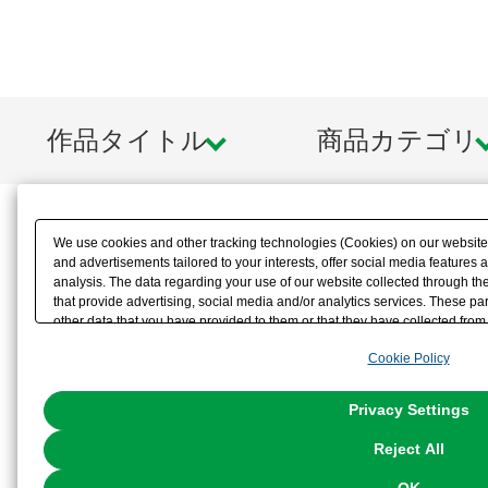
作品タイトル
商品カテゴリ
We use cookies and other tracking technologies (Cookies) on our website t
and advertisements tailored to your interests, offer social media feature
analysis. The data regarding your use of our website collected through t
that provide advertising, social media and/or analytics services. These p
other data that you have provided to them or that they have collected from 
analyze and optimize advertisements delivered to you by businesses other t
Cookie Policy
the use of all Cookies except for Strictly Necessary Cookies, please click "
with Cookies enabled, please click "OK". To select your preferences for e
You can change your consent or rejection settings at any time via through
Privacy Settings
our
Cookie Policy
or the website footer.
Reject All