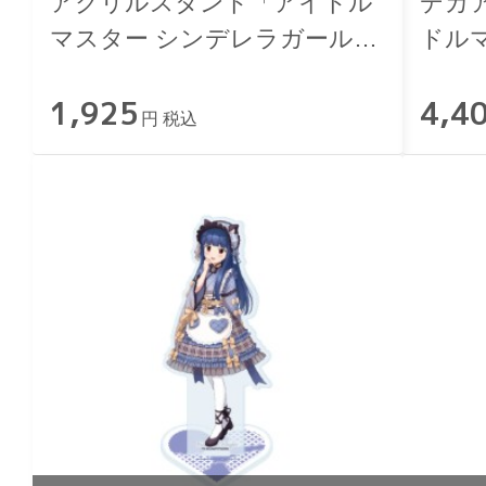
アクリルスタンド「アイドル
デカ
マスター シンデレラガール
ドル
ズ」依田芳乃 和洋可憐ver.
ルズ」
1,925
4,4
円 税込