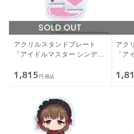
SOLD OUT
アクリルスタンドプレート
アク
「アイドルマスター シンデレ
「ア
ラガールズ」安部菜々 和洋可
ラガ
1,815
1,8
憐ver.
可憐ve
円 税込