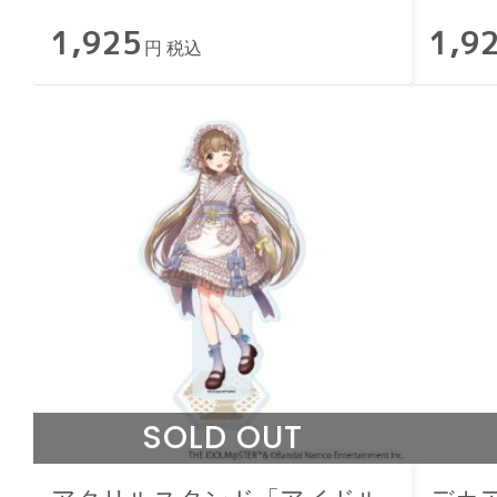
ズ」小早川紗枝 和洋可憐ver.
ズ」佐
1,925
1,9
円 税込
SOLD OUT