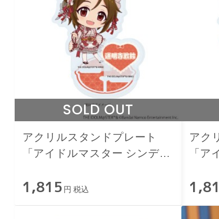
SOLD OUT
アクリルスタンドプレート
アク
「アイドルマスター シンデレ
「ア
ラガールズ」道明寺歌鈴 和洋
ラガ
1,815
1,8
可憐ver.
憐ver.
円 税込