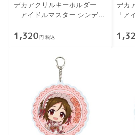
デカアクリルキーホルダー
デカ
「アイドルマスター シンデレ
「ア
ラガールズ」佐久間まゆ 和洋
ラガ
1,320
1,3
可憐ver.
憐ver.
円 税込