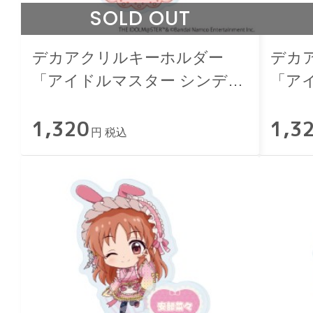
SOLD OUT
デカアクリルキーホルダー
デカ
「アイドルマスター シンデレ
「ア
ラガールズ」道明寺歌鈴 和洋
ラガ
1,320
1,3
可憐ver.
憐ver.
円 税込