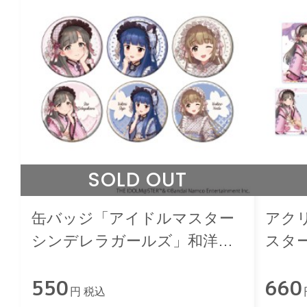
SOLD OUT
缶バッジ「アイドルマスター
アク
シンデレラガールズ」和洋可
スタ
憐ver.(描き下ろしイラスト)
和洋可
550
660
円 税込