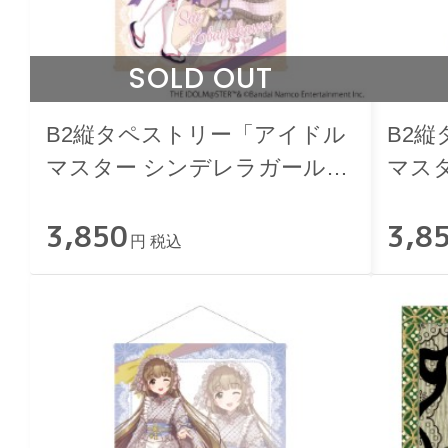
SOLD OUT
B2縦タペストリー「アイドル
B2
マスター シンデレラガール
マス
ズ」小早川紗枝 和洋可憐ver.
ズ」佐
3,850
3,8
円 税込