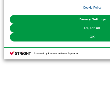
analyze and optimize advertisements delivered to you by businesses other t
Cookie Policy
the use of all Cookies except for Strictly Necessary Cookies, please click "
with Cookies enabled, please click "OK". To select your preferences for e
You can change your consent or rejection settings at any time via through
Privacy Settings
our
Cookie Policy
or the website footer.
Reject All
OK
Powered by Internet Initiative Japan Inc.