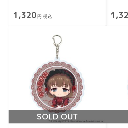
ラガールズ」安部菜々 和洋可
ラガ
1,320
1,3
憐ver.
可憐ve
円 税込
SOLD OUT