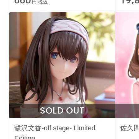
660
19,
円 税込
SOLD OUT
鷺沢文香-off stage- Limited
佐久間ま
Edition