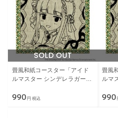
SOLD OUT
畳風和紙コースター「アイド
畳風
ルマスター シンデレラガール
ルマ
ズ」佐城雪美 和洋可憐ver.
ズ」依
990
990
円 税込