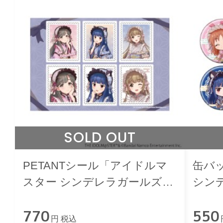
SOLD OUT
PETANTシール「アイドルマ
缶バ
スター シンデレラガールズ」
シン
和洋可憐ver.
憐ve
770
550
円 税込