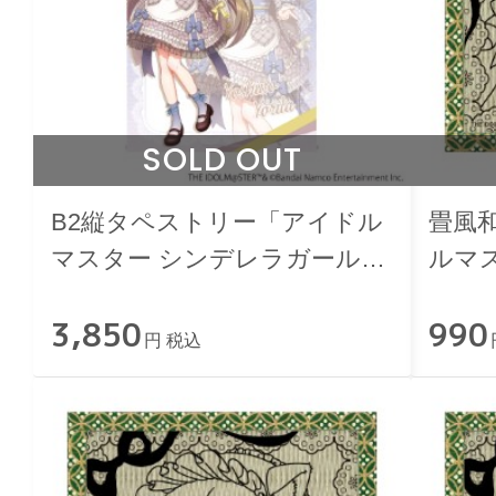
SOLD OUT
B2縦タペストリー「アイドル
畳風
マスター シンデレラガール
ルマ
ズ」依田芳乃 和洋可憐ver.
ズ」小
3,850
990
円 税込