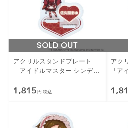
SOLD OUT
アクリルスタンドプレート
アク
「アイドルマスター シンデレ
「ア
ラガールズ」佐久間まゆ 和洋
ラガ
1,815
1,8
可憐ver.
憐ver.
円 税込