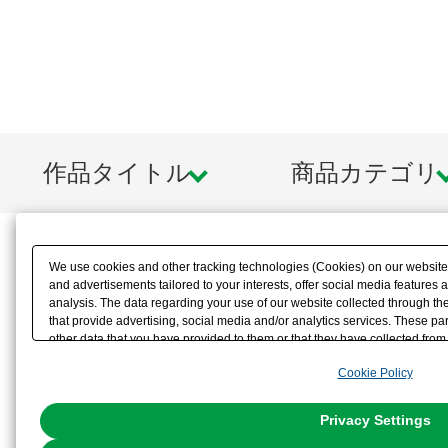
作品タイトル
商品カテゴリ
We use cookies and other tracking technologies (Cookies) on our website t
and advertisements tailored to your interests, offer social media feature
analysis. The data regarding your use of our website collected through t
that provide advertising, social media and/or analytics services. These p
other data that you have provided to them or that they have collected from 
analyze and optimize advertisements delivered to you by businesses other t
Cookie Policy
the use of all Cookies except for Strictly Necessary Cookies, please click "
with Cookies enabled, please click "OK". To select your preferences for e
You can change your consent or rejection settings at any time via through
Privacy Settings
our
Cookie Policy
or the website footer.