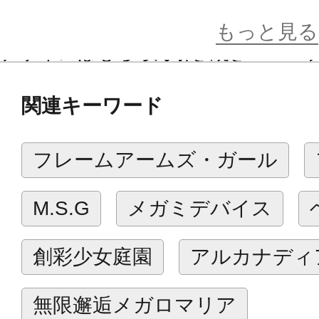
るで水着のような配色を楽しめるよ
もっと見る
デザインはもちろん引き続きBLADE
浅井真紀氏設計による“マシニーカBloc
関連キーワード
スなイラストの魅力を最大限に引き
フレームアームズ・ガール
【付属品/ギミック】
・BLADE氏によって新たに描き起こ
M.S.G
メガミデバイス
種付属。
・腕のマークや各部差し色用のシー
創彩少女庭園
アルカナディ
・ピュアなプロポーションを楽しめ
パーツを取り付けた「武装モード」
無限邂逅メガロマリア