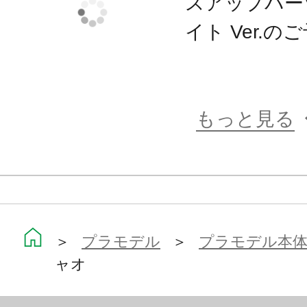
スアップパー
成型色は色分けがされ、顔はタンポ
イト Ver.
ただけでイメージに近い仕上がりに
3mm径のジョイント穴の採用で、シ
はもちろんのこと、すでに発売済み
パーツの多くと組み合わせて遊ぶこ
もっと見る
※画像は試作品です。実際の商品と
ます。また撮影用に塗装されており
※本製品はお客様ご自身で組み立て
＞
プラモデル
＞
プラモデル本
ャオ