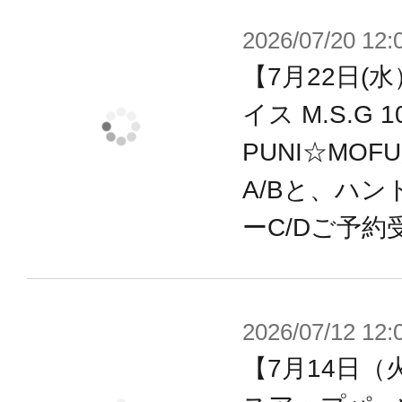
既存『M.S.G』『フレームアームズ
2026/07/20 12:
ール』『ヘキサギア』『創彩少女庭
【7月22日(
『メガロマリア』シリーズ等と各部
イス M.S.G
PUNI☆MOF
【メガミデバイスとは】
A/Bと、ハン
全高14cmの自立型フィギュアロボ
ーC/Dご予約
しむように作って、改造して、戦わせ
のバトルホビー”を想定したプラモデ
可動フィギュアの第一人者、浅井真紀
2026/07/12 12:
シリーズ”をコアとし、キャラクター
【7月14日（
ザイナーが手掛けてまいります。