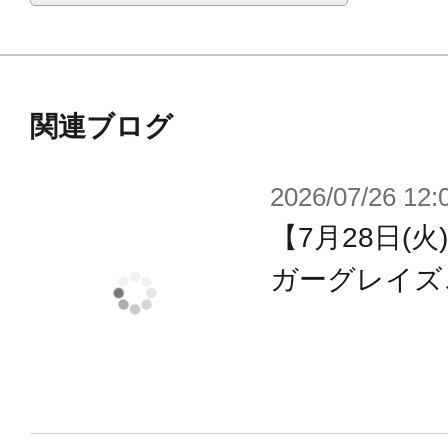
くシルエットを変えて楽しめます。
・メインウェポンの「ゆうわくお姉
アウルフェザー）」は両腕や背中に
関連ブログ
ンポーズを取らせることができます
・アーマーを身に着けた「武装モー
2026/07/26 12:
「素体モード」をパーツ差し替えで
【7月28日(
・“マシニーカシリーズ”素体驚異の
ガーグレイズ
ズや座りポーズが自然にキマります
・多彩な武器パーツ、ジョイントパ
ットシーンを想定して遊ぶことがで
・専用スタンドが付属。
・各部に配置された3mm径のジョイ