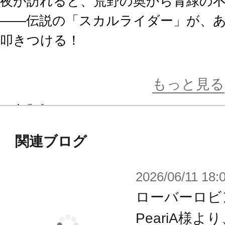
夜が訪れると、荒野の奥から青緑の
――伝説の「スカルライダー」が、
叩きつける！
スカルライダーの頭部を展開すると
もっと見る
ード」。
悪魔の燃料タンク、不滅の魂を宿す
ちたスカルライダーが待ち構えてい
関連ブログ
メタルサウンドが鳴り響くデスロー
2026/06/11 18:
め！
ローバーロビ
スカルライダーの狂笑が荒野に響き
PeariA様