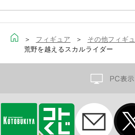
収まったポケットトイが、
30年の時を経て今蘇ります。
＞
フィギュア
＞
その他フィギ
※画像は試作品です。実際の商品と
荒野を越えるスカルライダー
ます。