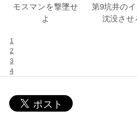
モスマンを撃墜せ
第9坑井の
よ
沈没させ
1
2
3
4