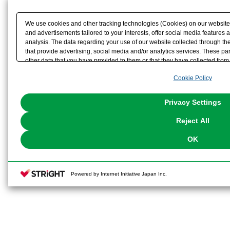
We use cookies and other tracking technologies (Cookies) on our website t
and advertisements tailored to your interests, offer social media feature
analysis. The data regarding your use of our website collected through t
that provide advertising, social media and/or analytics services. These p
other data that you have provided to them or that they have collected from 
analyze and optimize advertisements delivered to you by businesses other t
Cookie Policy
the use of all Cookies except for Strictly Necessary Cookies, please click "
with Cookies enabled, please click "OK". To select your preferences for e
You can change your consent or rejection settings at any time via through
Privacy Settings
our
Cookie Policy
or the website footer.
Reject All
OK
Powered by Internet Initiative Japan Inc.