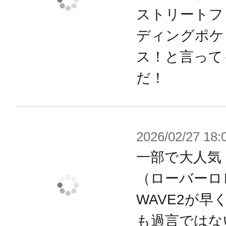
あなたは、逃げるのか？
ストリートフ
それとも、駆け抜けるのか？
ディングポケ
ス！と言って
【本体仕様】
だ！
・本体×1
・スカルライダー×1
・不滅の魂を宿すバイク×1
2026/02/27 18:
・悪魔の燃料タンク×1
一部で大人気！「
・ルート66の標識×1
（ローバーロ
・ロビンフィギュア（9種よりランダ
WAVE2が
も過言ではな