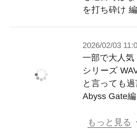
◯ROVER ROBIN（ローバー ロビン
を打ち砕け 
～好奇心旺盛な少年”ロビン“はある
赤い欠片を手に入れました。
欠片の力がロビンの持つゲーム機「
2026/02/03 11:
と、それは突然動き出し、ロビンの
一部で大人気！
が開きます。
シリーズ WA
赤い欠片は全能者の持つ不思議な力
と言っても過
のでした。
Abyss Gate
ロビンはポータルを潜り、30年前に姿
をたどる冒険へと出発します～
もっと見る
90年代の少年たちが憧れた、スリル