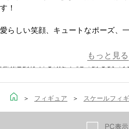
す！
愛らしい笑顔、キュートなポーズ、
でこだわり抜かれた造形は、彼女の
しています。
もっと見る
躍動感あふれる動き、艶のある髪の
す。
制服の帽子はマグネットで着脱式に
＞
フィギュア
＞
スケールフィ
わせて付外しすることも可能です！