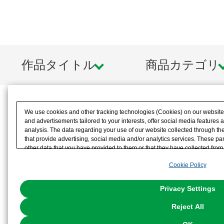
作品タイトル
商品カテゴリ
We use cookies and other tracking technologies (Cookies) on our website t
and advertisements tailored to your interests, offer social media feature
analysis. The data regarding your use of our website collected through t
that provide advertising, social media and/or analytics services. These p
other data that you have provided to them or that they have collected from 
analyze and optimize advertisements delivered to you by businesses other t
Cookie Policy
the use of all Cookies except for Strictly Necessary Cookies, please click "
with Cookies enabled, please click "OK". To select your preferences for e
You can change your consent or rejection settings at any time via through
Privacy Settings
our
Cookie Policy
or the website footer.
Reject All