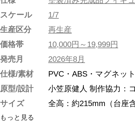
仕様
塗装済み完成品フィギ
スケール
1/7
生産区分
再生産
価格帯
10,000円～19,999円
発売月
2026年8月
仕様/素材
PVC・ABS・マグネ
原型/設計
小笠原健人 制作協力：
サイズ
全高：約215mm（台座
もっと見る