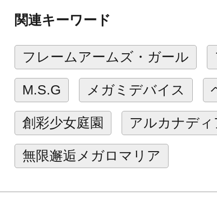
関連キーワード
メガミデバイスは可動美少女素体に
して楽しむ組み立て式プラモデルシ
フレームアームズ・ガール
デザインは朱羅シリーズに引き続きNid
浅井真紀氏設計による“マシニーカ”
M.S.G
メガミデバイス
しいポージングが可能です。
メガミデバイスディーラーでお馴染
創彩少女庭園
アルカナディ
プリントが実現しました。
無限邂逅メガロマリア
【付属品/ギミック】
・ボリュームアップされた素体は全
ポーションをお楽しみいただけます