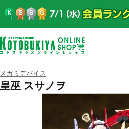
メガミデバイス
皇巫 スサノヲ