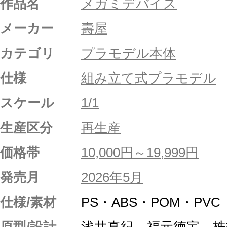
作品名
メガミデバイス
メーカー
壽屋
カテゴリ
プラモデル本体
仕様
組み立て式プラモデル
スケール
1/1
生産区分
再生産
価格帯
10,000円～19,999円
発売月
2026年5月
仕様/素材
PS・ABS・POM・PVC
原型/設計
浅井真紀、福元徳宝、