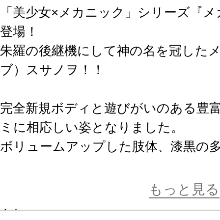
「美少女×メカニック」シリーズ『メ
登場！
朱羅の後継機にして神の名を冠した
ブ）スサノヲ！！
完全新規ボディと遊びがいのある豊
ミに相応しい姿となりました。
ボリュームアップした肢体、漆黒の
色のフレーム、鮮血のように煌くク
載、現段階でのメガミデバイスフラ
もっと見る
す。