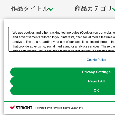
作品タイトル
商品カテゴリ
We use cookies and other tracking technologies (Cookies) on our website t
and advertisements tailored to your interests, offer social media feature
analysis. The data regarding your use of our website collected through t
that provide advertising, social media and/or analytics services. These p
other data that you have provided to them or that they have collected from 
analyze and optimize advertisements delivered to you by businesses other t
Cookie Policy
the use of all Cookies except for Strictly Necessary Cookies, please click "
with Cookies enabled, please click "OK". To select your preferences for e
You can change your consent or rejection settings at any time via through
Privacy Settings
our
Cookie Policy
or the website footer.
Reject All
OK
Powered by Internet Initiative Japan Inc.