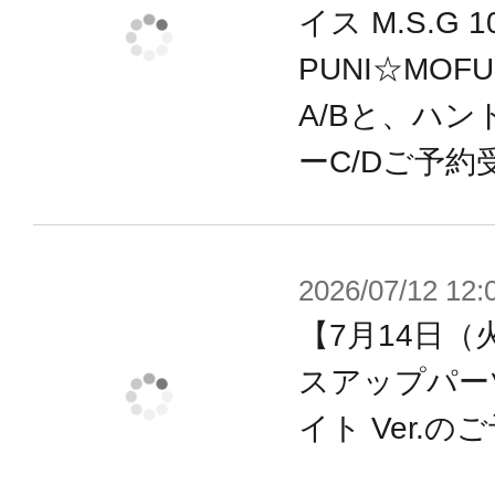
・“マシニーカ”素体驚異の可動範囲
イス M.S.G
ポーズが自然にキマります。
PUNI☆MOF
・多彩な武器パーツ、ジョイントパ
A/Bと、ハン
ットシーンを想定して遊ぶことがで
ーC/Dご予約
・各部に配置された3mm径のジョイ
既存『M.S.G』『フレームアームズ
ール』『ヘキサギア』『創彩少女庭
2026/07/12 12:
が可能。
【7月14日（
・瞳、マーキングなどのデカールが
スアップパー
イト Ver.
【メガミデバイスとは】
全高14cmの自立型フィギュアロボ