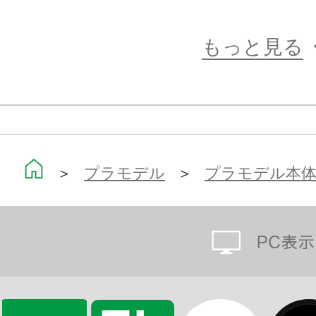
しむように作って、改造して、戦わせ
のバトルホビー”を想定したプラモデ
もっと見る
可動フィギュアの第一人者、浅井真紀
カ”をコアとし、キャラクター＆メカ
ーが手掛けてまいります。
成型色は色分けがされ、顔はタンポ
＞
プラモデル
＞
プラモデル本
ただけでイメージに近い仕上がりに
3mm径のジョイント穴の採用で、シ
はもちろんのこと、すでに発売済み
パーツの多くと組み合わせて遊ぶこ