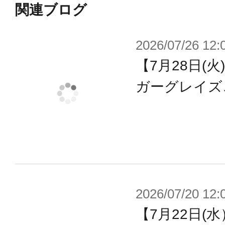
関連ブログ
・メカ腕、メカ脚はフレーム構造を
く広がりました。装甲を取り外して
2026/07/26 12:
でパーツを装着できます。
【7月28日(
・「インセインモード」「ブルータ
ガーグレイズ
パーツを組み替えにより大きく形状
ます。
・メインウェポン天叢雲剣は多数の
うな形態に大きく変形、単体でも遊
・3種の塗装済み顔パーツが付属。
・アーマーを身に着けた「武装モー
2026/07/20 12:
「素体モード」をパーツ差し替えで
【7月22日(