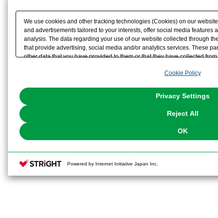
We use cookies and other tracking technologies (Cookies) on our website t
and advertisements tailored to your interests, offer social media feature
analysis. The data regarding your use of our website collected through t
that provide advertising, social media and/or analytics services. These p
other data that you have provided to them or that they have collected from 
analyze and optimize advertisements delivered to you by businesses other t
Cookie Policy
the use of all Cookies except for Strictly Necessary Cookies, please click "
with Cookies enabled, please click "OK". To select your preferences for e
You can change your consent or rejection settings at any time via through
Privacy Settings
our
Cookie Policy
or the website footer.
Reject All
OK
Powered by Internet Initiative Japan Inc.