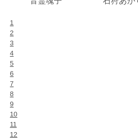
音霊魂子
石狩あか
1
2
3
4
5
6
7
8
9
10
11
12