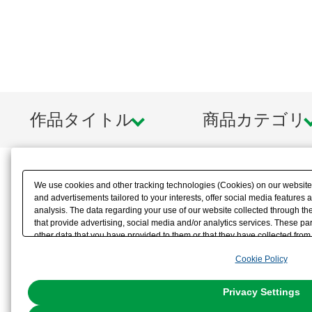
作品タイトル
商品カテゴリ
We use cookies and other tracking technologies (Cookies) on our website t
and advertisements tailored to your interests, offer social media feature
analysis. The data regarding your use of our website collected through t
that provide advertising, social media and/or analytics services. These p
other data that you have provided to them or that they have collected from 
analyze and optimize advertisements delivered to you by businesses other t
Cookie Policy
the use of all Cookies except for Strictly Necessary Cookies, please click "
with Cookies enabled, please click "OK". To select your preferences for e
You can change your consent or rejection settings at any time via through
Privacy Settings
our
Cookie Policy
or the website footer.