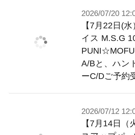
「PUNI☆MOFU」シリーズ！
2026/07/20 12:
そのかわいいイラストの魅力を最大
【7月22日(
と、小さくかわいい50ccバイク「
イス M.S.G
これまでに無い新たな魅力が生まれ
PUNI☆MOF
A/Bと、ハン
※画像は試作品です。実際の商品と
ーC/Dご予約
ます。また撮影用に塗装されており
2026/07/12 12:
【7月14日（