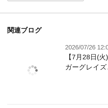
付属いたします。
・トゥをしっかり自立させるスタン
・各部に配置された3mm径のジョイ
関連ブログ
既存『M.S.G』『フレームアームズ
ール』『ヘキサギア』『創彩少女庭
2026/07/26 12:
『メガロマリア』シリーズ等と各部
【7月28日(
ガーグレイズ
※「1/12 ホンダ Z50J-1 モンキー
デル用接着剤が必要となります。ご
浅井真紀氏設計による低身長化素体“マシニ
用し、イラストレーターBLADE氏