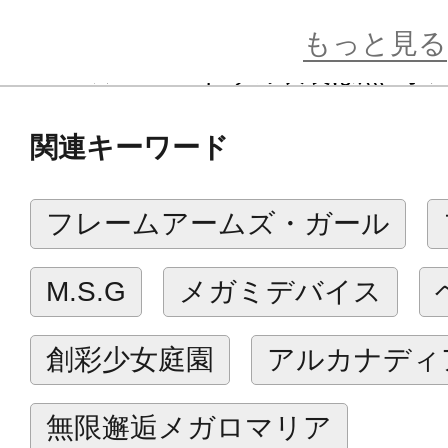
・ヘルメットパーツが付属。
もっと見る
・PUNI☆MOFU トゥの衣装は黒×
かつシックな印象を与えるオリジナ
関連キーワード
・瞳の色も本体色に合わせた新規カ
・塗装済み顔パーツ「スマシ顔」「微
フレームアームズ・ガール
す。
・アーマーを脱いだ「素体モード」
M.S.G
メガミデバイス
きます。
・“マシニーカシリーズ”が誇る驚異
創彩少女庭園
アルカナディ
乗したポーズも自然にキマります！
・プラ製の手首は「平手」「握り手」
無限邂逅メガロマリア