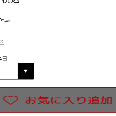
付与
ズ
4日