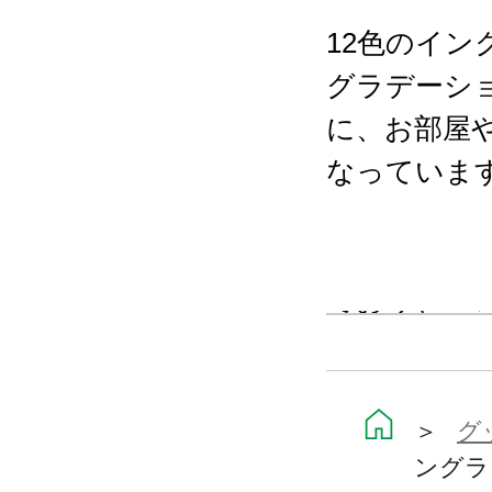
12色のイ
グラデーシ
に、お部屋
なっていま
本商品は、
ており、コ
ただけます
※画像はイ
＞
グ
ングラ
います。