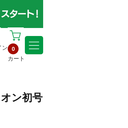
イン
0
カート
リオン初号