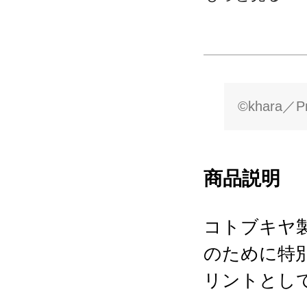
©khara／Pr
商品説明
コトブキヤ製
のために特
リントとし