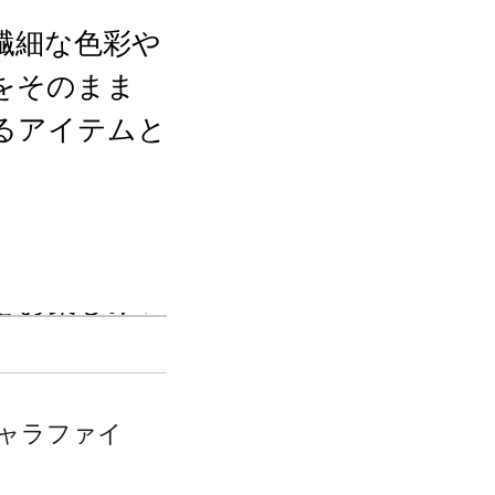
繊細な色彩や
をそのまま
るアイテムと
定生産となっ
をお楽しみい
る場合がござ
ャラファイ