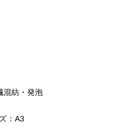
繊混紡・発泡
ズ：A3