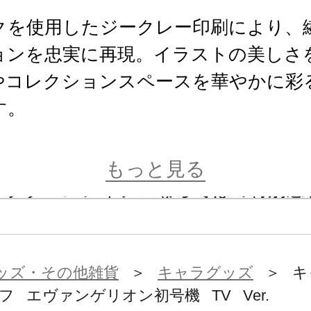
ンクを使用したジークレー印刷により、
ョンを忠実に再現。イラストの美しさ
やコレクションスペースを華やかに彩
す。
シリアルナンバー入り全世界245枚限
もっと見る
レクターズアイテムならではの特別感
。
メージです。実際の商品とは多少異な
ッズ・その他雑貨
＞
キャラグッズ
＞ キ
フ エヴァンゲリオン初号機 TV Ver.