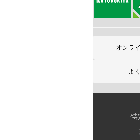
オンラ
よ
特