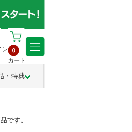
イン
0
カート
品・特典
商品です。