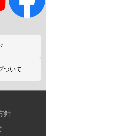
ド
プついて
方針
せ