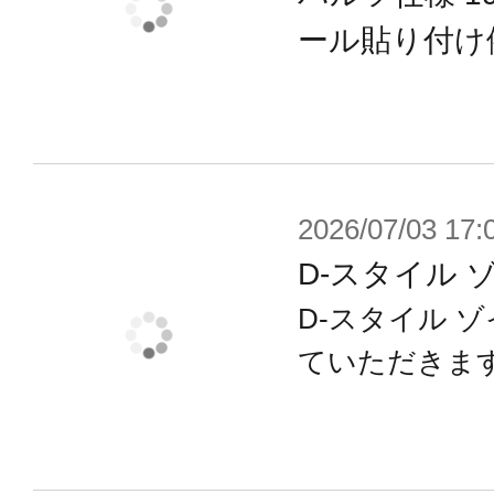
が付属、
ール貼り付け
パーツ差し替えで「ノーマル状態の
（成形色はジェミー仕様準拠になり
別売の各種ベースを使用すれば、飛
可能、劇中の迫力ある飛行シーンを
2026/07/03 17:
D-スタイル 
※本製品は再生産品となります。
D-スタイル 
ていただきま
※画像は開発中のイメージです。実
※画像は撮影用に塗装してあります
※メカニカルベース フライング3は