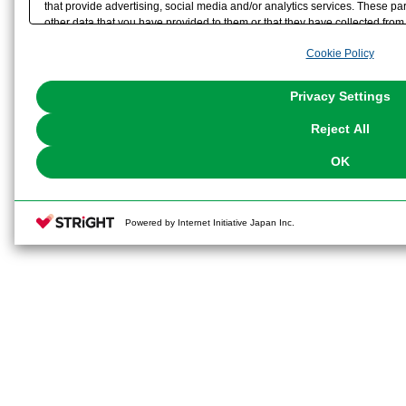
that provide advertising, social media and/or analytics services. These p
other data that you have provided to them or that they have collected from 
analyze and optimize advertisements delivered to you by businesses other t
Cookie Policy
the use of all Cookies except for Strictly Necessary Cookies, please click "
with Cookies enabled, please click "OK". To select your preferences for e
You can change your consent or rejection settings at any time via through
Privacy Settings
our
Cookie Policy
or the website footer.
Reject All
OK
Powered by Internet Initiative Japan Inc.