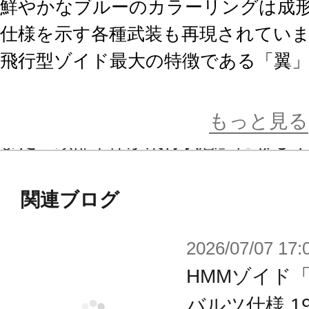
鮮やかなブルーのカラーリングは成
仕様を示す各種武装も再現されてい
飛行型ゾイド最大の特徴である「翼
大きく広げられるのはもちろん、胸の
解釈によるスタンバイ状態」も再現
もっと見る
また「頭部単体が飛行状態」になる
ャップ状のパーツが「新規造形」で
されてる等、
関連ブログ
ZOIDSファンおなじみの仕様はHM
2026/07/07 17:
す。
HMMゾイド
「ジェミー・へメロス」のパイロッ
バルツ仕様 199