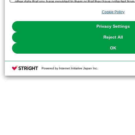
other data that you have provided to them or that they have collected from 
analyze and optimize advertisements delivered to you by businesses other t
Cookie Policy
the use of all Cookies except for Strictly Necessary Cookies, please click "
with Cookies enabled, please click "OK". To select your preferences for e
You can change your consent or rejection settings at any time via through
Privacy Settings
our
Cookie Policy
or the website footer.
Reject All
OK
Powered by Internet Initiative Japan Inc.