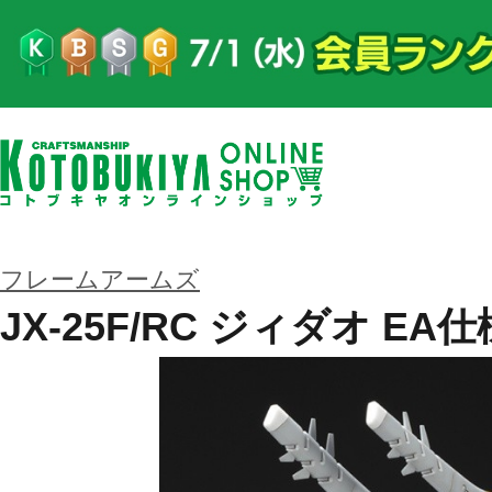
フレームアームズ
JX-25F/RC ジィダオ EA仕