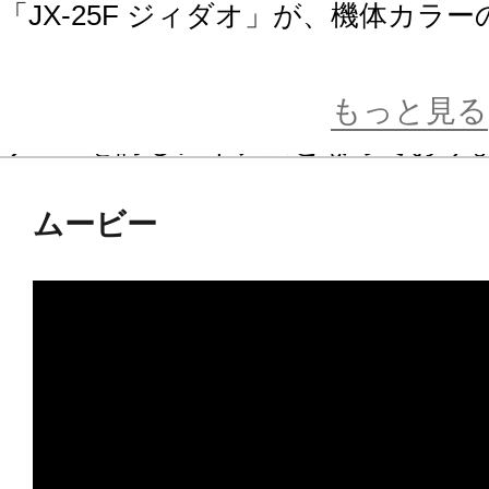
「JX-25F ジィダオ」が、機体
ポンパーツを実装しフレームアームス
稲葉コウ氏が追加ユニットをデザイ
もっと見る
リューを誇るアイテムとなっており
ムービー
■本体カラーを新規色に変更し、機体
■新たにデザインされた頭部、肩部を
■従来装備のロングライフル「IR-M
ールド」に加え、新規造形となるハント
18PR」、大型ショルダーユニット×2か
■MWC-18PRは砲身部が分離し、
能。