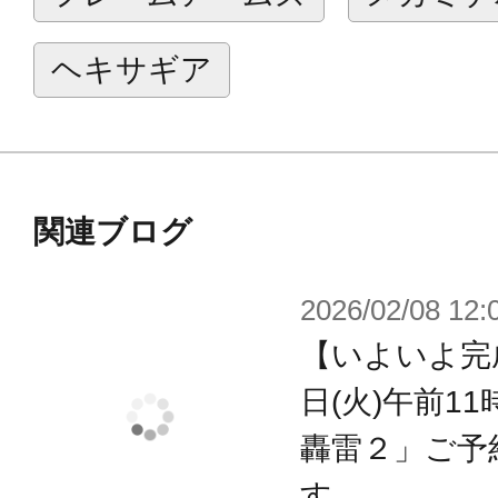
※画像は開発中のイメージです。実
ヘキサギア
※画像は撮影用に塗装してあります
※本製品はお客様ご自身で組み立て
関連ブログ
2026/02/08 12:
【いよいよ完成
日(火)午前1
轟雷２」ご予
す。