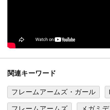
■大型ショルダーユニットは砲身部と後
■マルチカラーキット仕様により組み立
れる仕上がりに。
■ハンドパーツは各武器をしっかりと
付属。
■素体に「フレームアーキテクト リニ
■フレームは組み立て済み、PS素材
関連キーワード
※本商品のフレームアーキテクトに
フレームアームズ・ガール
ん。 ※本商品に「JX-25F ジィダ
せん。
フレームアームズ
メガミデ