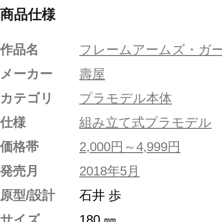
商品仕様
作品名
フレームアームズ・ガ
メーカー
壽屋
カテゴリ
プラモデル本体
仕様
組み立て式プラモデル
価格帯
2,000円～4,999円
発売月
2018年5月
原型/設計
石井 歩
サイズ
180 ㎜