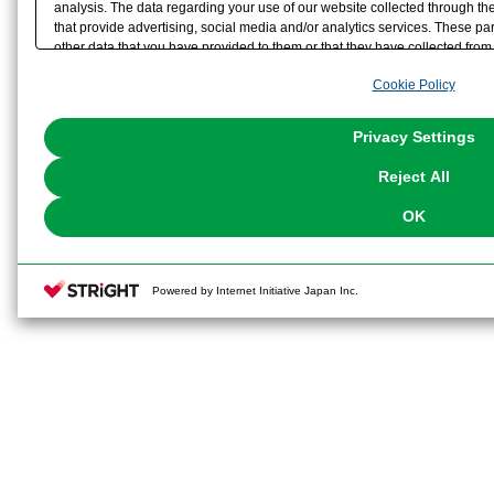
analysis. The data regarding your use of our website collected through t
that provide advertising, social media and/or analytics services. These p
other data that you have provided to them or that they have collected from 
analyze and optimize advertisements delivered to you by businesses other t
Cookie Policy
the use of all Cookies except for Strictly Necessary Cookies, please click "
with Cookies enabled, please click "OK". To select your preferences for e
You can change your consent or rejection settings at any time via through
Privacy Settings
our
Cookie Policy
or the website footer.
Reject All
OK
Powered by Internet Initiative Japan Inc.