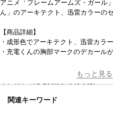
アニメ「フレームアームズ・ガール
ん」のアーキテクト、迅雷カラーの
【商品詳細】
・成形色でアーキテクト、迅雷カラ
・充電くんの胸部マークのデカールか
・ロボット状態から椅子状態、ベット
・胸部ハッチから充電用のケーブル
もっと見る
り、劇中の充電状態を再現可能。
・各3mm穴は、既存M.S.Gシリース
関連キーワード
ズの3mm軸部を接続可能。