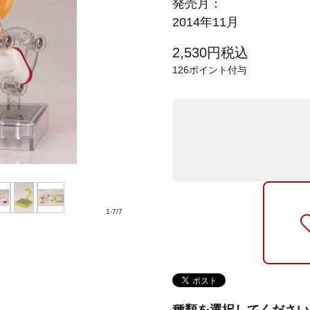
発売月：
2014年11月
2,530
円
税込
126
ポイント付与
1
-
7
/
7
種類を選択してください