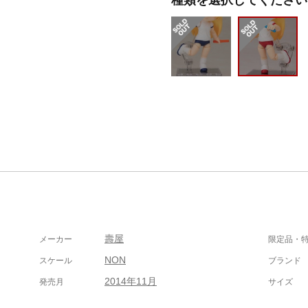
壽屋
メーカー
限定品・
NON
スケール
ブランド
2014年11月
発売月
サイズ