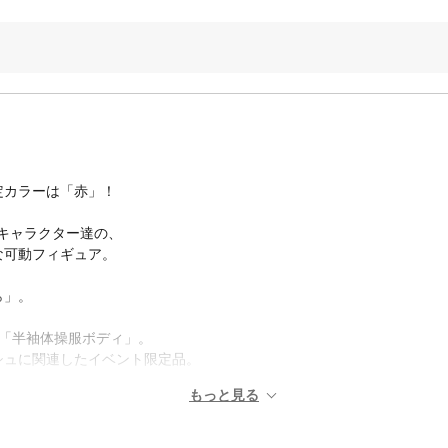
定カラーは「赤」！
たキャラクター達の、
な可動フィギュア。
、
ら」。
い「半袖体操服ボディ」。
シュに関連したイベント限定品。