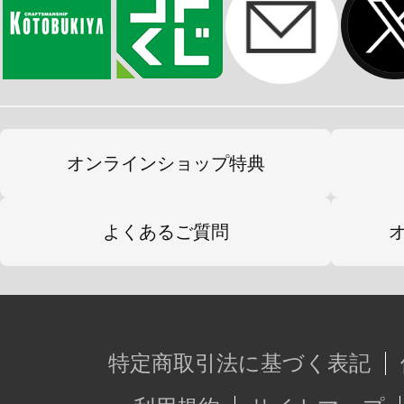
を推奨しています。
※髪飾りは「キューポッシュフレン
ーポッシュえくすとら きまぐれポニ
対応しています。
オンラインショップ特典
※画像は試作品です。実際の商品と
ます。
よくあるご質問
特定商取引法に基づく表記