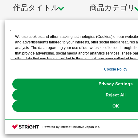
作品タイトル
商品カテゴリ
We use cookies and other tracking technologies (Cookies) on our website t
and advertisements tailored to your interests, offer social media feature
analysis. The data regarding your use of our website collected through t
that provide advertising, social media and/or analytics services. These p
other data that you have provided to them or that they have collected from 
analyze and optimize advertisements delivered to you by businesses other t
Cookie Policy
the use of all Cookies except for Strictly Necessary Cookies, please click "
with Cookies enabled, please click "OK". To select your preferences for e
You can change your consent or rejection settings at any time via through
Privacy Settings
our
Cookie Policy
or the website footer.
Reject All
OK
Powered by Internet Initiative Japan Inc.