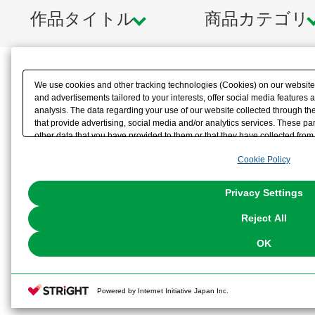
作品タイトル
商品カテゴリ
We use cookies and other tracking technologies (Cookies) on our website t
and advertisements tailored to your interests, offer social media feature
analysis. The data regarding your use of our website collected through t
that provide advertising, social media and/or analytics services. These p
other data that you have provided to them or that they have collected from 
analyze and optimize advertisements delivered to you by businesses other t
Cookie Policy
the use of all Cookies except for Strictly Necessary Cookies, please click "
with Cookies enabled, please click "OK". To select your preferences for e
You can change your consent or rejection settings at any time via through
Privacy Settings
our
Cookie Policy
or the website footer.
Reject All
OK
Powered by Internet Initiative Japan Inc.