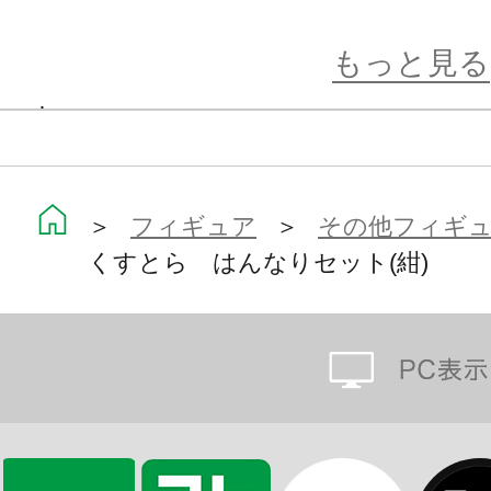
・和傘
・着物
もっと見る
・帯
・下駄
・巾着
・髪飾り
＞
フィギュア
＞
その他フィギ
くすとら はんなりセット(紺)
「はんなりせっと(紺)」はコトブキ
製品にキューポッシュ本体は付属し
ね。
※画像は開発中のイメージです。実