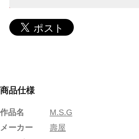
商品仕様
作品名
M.S.G
メーカー
壽屋