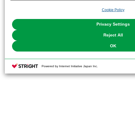
analyze and optimize advertisements delivered to you by businesses other t
Cookie Policy
the use of all Cookies except for Strictly Necessary Cookies, please click "
with Cookies enabled, please click "OK". To select your preferences for e
You can change your consent or rejection settings at any time via through
Privacy Settings
our
Cookie Policy
or the website footer.
Reject All
OK
Powered by Internet Initiative Japan Inc.