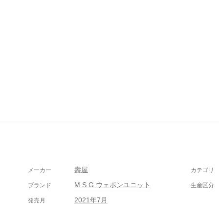
壽屋
メーカー
カテゴリ
M.S.G ウェポンユニット
ブランド
生産区分
2021年7月
発売月