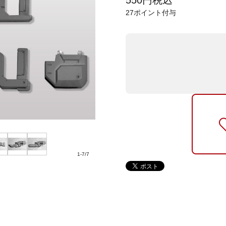
550
円
税込
27
ポイント付与
1
-
7
/
7