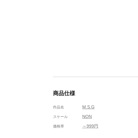
商品仕様
M.S.G
作品名
NON
スケール
～999円
価格帯