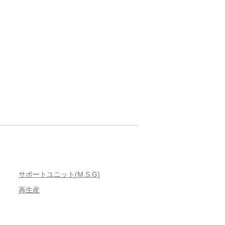
サポートユニット(M.S.G)
再生産