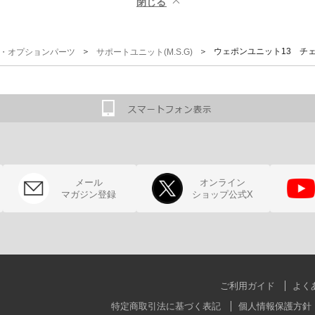
閉じる ▲
＞
＞ ウェポンユニット13 チ
G)・オプションパーツ
サポートユニット(M.S.G)
メール
オンライン
マガジン登録
ショップ公式X
ご利用ガイド
よく
特定商取引法に基づく表記
個人情報保護方針