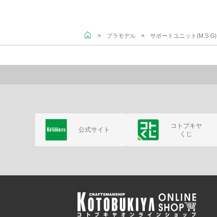
＞
＞
プラモデル
サポートユニット(M.S.
コトブキヤ
公式サイト
くじ