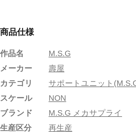
商品仕様
作品名
M.S.G
メーカー
壽屋
カテゴリ
サポートユニット(M.S.G
スケール
NON
ブランド
M.S.G メカサプライ
生産区分
再生産