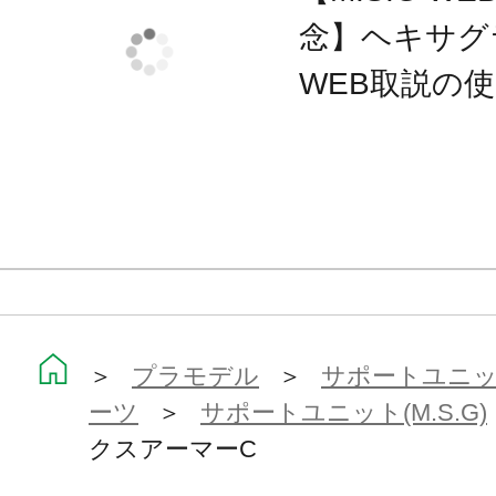
付属品
念】ヘキサグ
■装甲板A ×8
WEB取説の
■装甲板B ×8
■装甲板C ×8
■連結拡張アタッチメントA（3mm穴） 
■連結拡張アタッチメントB（3mm軸） 
■連結拡張アタッチメントC（平面） ×
■連結拡張アタッチメントD（平面）×
■連結拡張アタッチメントE（角度付） 
＞
プラモデル
＞
サポートユニット
■3mm凸軸ジョイント ×2
ーツ
＞
サポートユニット(M.S.G)
■可動ジョイント ×2
クスアーマーC
■スモークディスチャージャー ×2