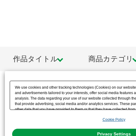
作品タイトル
商品カテゴリ
We use cookies and other tracking technologies (Cookies) on our website t
and advertisements tailored to your interests, offer social media feature
analysis. The data regarding your use of our website collected through t
that provide advertising, social media and/or analytics services. These p
other data that you have provided to them or that they have collected from 
analyze and optimize advertisements delivered to you by businesses other t
Cookie Policy
the use of all Cookies except for Strictly Necessary Cookies, please click "
with Cookies enabled, please click "OK". To select your preferences for e
You can change your consent or rejection settings at any time via through
Privacy Settings