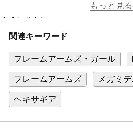
各種プラモデルの3mmハードポイン
もっと見る
っています。
装甲板の裏面には3mm穴が設定され
関連キーワード
す。
装甲板以外にも「スモークディスチ
フレームアームズ・ガール
ー感あふれるメカに最適な「フック」
容易にディテールアップすることが
フレームアームズ
メガミデ
ギミック
ヘキサギア
■装甲板はディテールの異なる3種類
3mm穴を使った直接的な取り付けの
するアタッチメントを使って自由に