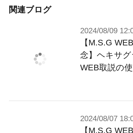
能です。
関連ブログ
■装甲板連結アタッチメントも複数の
2024/08/09 12:
として、裏面には3mm軸や3mm穴
【M.S.G 
す。凹型のアタッチメントで装甲板
する仕様ですので、部分的にずらし
念】ヘキサグ
次第で様々な使い方ができます。
WEB取説の
■スモークディスチャージャーは3本
由な角度にして取り付けることがで
■フックパーツは2種類あり、シチュ
合わせて使用することができます。
2024/08/07 18:
【M.S.G 