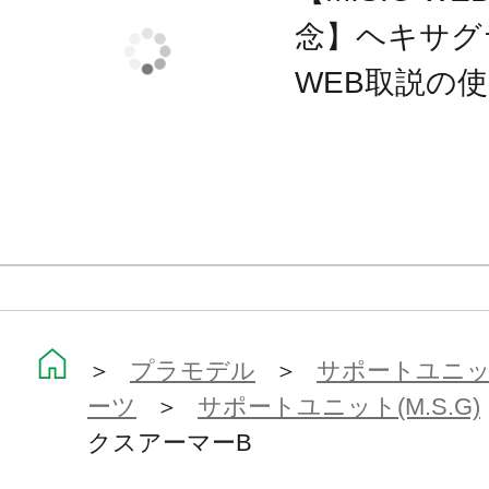
■装甲取り付け用拡張ジョイント×１
念】ヘキサグ
■フレームアーキテクト用アペンドフ
WEB取説の
※本製品は再生産品となります。
※実際の商品に「メカサプライ08 エ
品は付属しません。
※画像は開発中のものです。実際の
※本製品はお客様ご自身で組み立て
＞
プラモデル
＞
サポートユニット
ーツ
＞
サポートユニット(M.S.G)
クスアーマーB