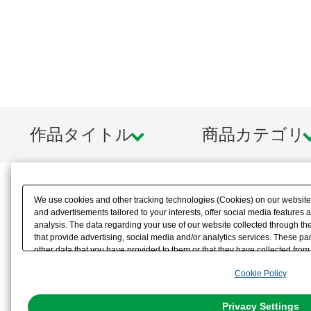
作品タイトル
商品カテゴリ
We use cookies and other tracking technologies (Cookies) on our website t
and advertisements tailored to your interests, offer social media feature
analysis. The data regarding your use of our website collected through t
that provide advertising, social media and/or analytics services. These p
other data that you have provided to them or that they have collected from 
analyze and optimize advertisements delivered to you by businesses other t
Cookie Policy
the use of all Cookies except for Strictly Necessary Cookies, please click "
with Cookies enabled, please click "OK". To select your preferences for e
You can change your consent or rejection settings at any time via through
Privacy Settings