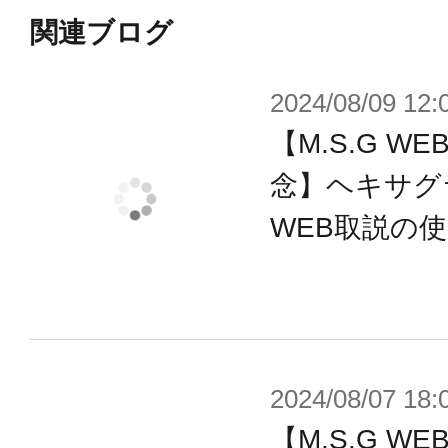
できます。
関連ブログ
■アペンドフレームは別売りのフレ
2024/08/09 12:
わせることによって真価を発揮。 一
【M.S.G 
に“ヘキサグラムシステム”を採用し
イント」と「5mmジョイント」を選
念】ヘキサグ
す。
WEB取説の
付属品
■甲冑風アーマーA（フレームアーキ
■甲冑風アーマーB（フレームアーキテ
2024/08/07 18:
■分割式装甲×1
【M.S.G 