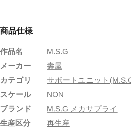
商品仕様
作品名
M.S.G
メーカー
壽屋
カテゴリ
サポートユニット(M.S.G
スケール
NON
ブランド
M.S.G メカサプライ
生産区分
再生産