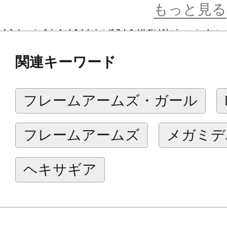
ルエットをお楽しみいただけます。
もっと見る
装甲の取り付けに便利な拡張ジョイ
様々な箇所への取り付けもできるよ
関連キーワード
フレームアーキテクトの体型を変更
ム」は、肩幅や股関節幅の延長が可能
フレームアームズ・ガール
ギミック
フレームアームズ
メガミデ
■甲冑風アーマーAの取り付け部は3
レームアーキテクトの胸部を強化す
ヘキサギア
ことが可能です。
■甲冑風アーマーBは付属の拡張ジョ
ムアーキテクトを始めとした様々な