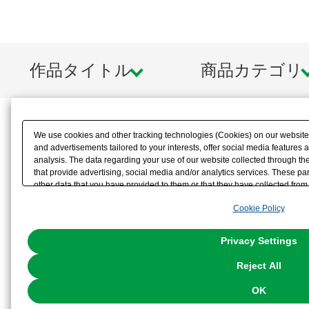
作品タイトル
商品カテゴリ
We use cookies and other tracking technologies (Cookies) on our website t
and advertisements tailored to your interests, offer social media feature
analysis. The data regarding your use of our website collected through t
that provide advertising, social media and/or analytics services. These p
other data that you have provided to them or that they have collected from 
analyze and optimize advertisements delivered to you by businesses other t
Cookie Policy
the use of all Cookies except for Strictly Necessary Cookies, please click "
with Cookies enabled, please click "OK". To select your preferences for e
You can change your consent or rejection settings at any time via through
Privacy Settings
our
Cookie Policy
or the website footer.
Reject All
OK