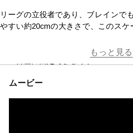
リーグの立役者であり、ブレインで
やすい約20cmの大きさで、このス
までになく精巧にフィギュア化しま
足裏にはマグネットが内蔵され、映
もっと見る
ール台座に固定できます。
ムービー
コトブキヤよりお届けする高品質と
実現した、
ARTFX+スタチューシリーズであの
《本体仕様》フィギュア本体、台座