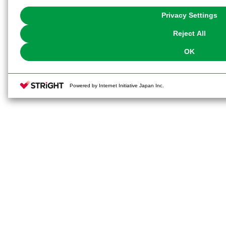
with Cookies enabled, please click "OK". To select your preferences for e
You can change your consent or rejection settings at any time via through
Privacy Settings
our
Cookie Policy
or the website footer.
Reject All
OK
Powered by Internet Initiative Japan Inc.