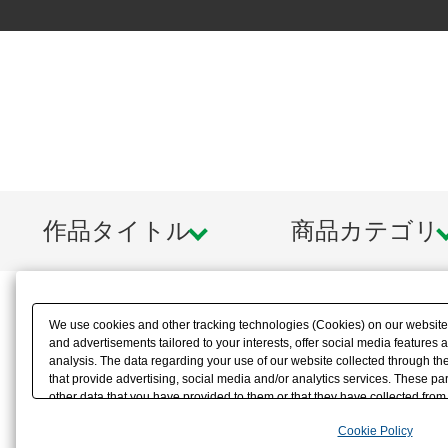
作品タイトル
商品カテゴリ
We use cookies and other tracking technologies (Cookies) on our website t
and advertisements tailored to your interests, offer social media feature
analysis. The data regarding your use of our website collected through t
that provide advertising, social media and/or analytics services. These p
other data that you have provided to them or that they have collected from 
analyze and optimize advertisements delivered to you by businesses other t
Cookie Policy
the use of all Cookies except for Strictly Necessary Cookies, please click "