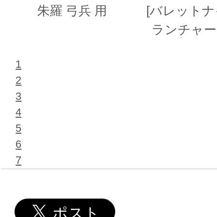
朱羅 弓兵 用
[バレット
ランチャー 
1
2
3
4
5
6
7