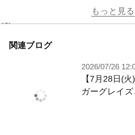
キット封入版デカールのデザインを
もっと見る
現。
ほかにも本商品オリジナルカラーも
ト製作時のバックアップとして安心
関連ブログ
のはもちろんのこと、さまざまな『
2026/07/26 12:
用することで、お客様独自のカスタ
ただけます。
【7月28日(
ガーグレイズ
※本商品は再生産品となります。
※画像は試作品です。仕様は予告な
ます。