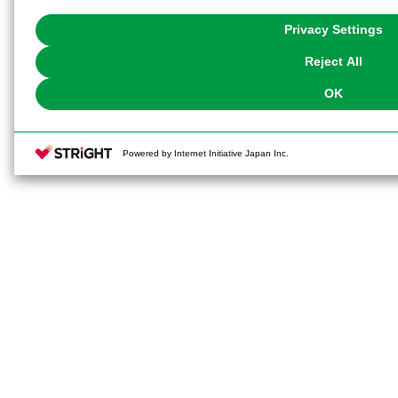
with Cookies enabled, please click "OK". To select your preferences for e
You can change your consent or rejection settings at any time via through
Privacy Settings
our
Cookie Policy
or the website footer.
Reject All
OK
Powered by Internet Initiative Japan Inc.