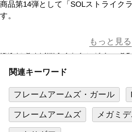
商品第14弾として「SOLストライク
す。
キット封入版デカールのデザインを
現。
もっと見る
ほかにも本商品オリジナルカラーも
ト製作時のバックアップとして安心
関連キーワード
のはもちろんのこと、さまざまな『
用することで、お客様独自のカスタ
フレームアームズ・ガール
ただけます。
フレームアームズ
メガミデ
※画像は試作品です。仕様は予告な
ます。