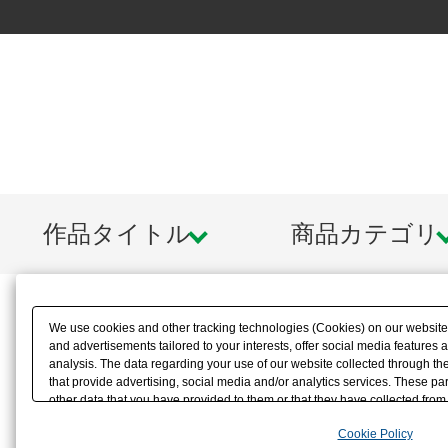
作品タイトル
商品カテゴリ
We use cookies and other tracking technologies (Cookies) on our website t
and advertisements tailored to your interests, offer social media feature
analysis. The data regarding your use of our website collected through t
that provide advertising, social media and/or analytics services. These p
other data that you have provided to them or that they have collected from 
analyze and optimize advertisements delivered to you by businesses other t
Cookie Policy
the use of all Cookies except for Strictly Necessary Cookies, please click "