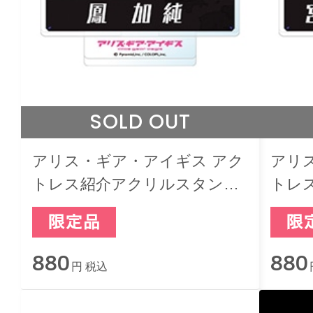
SOLD OUT
アリス・ギア・アイギス アク
アリ
トレス紹介アクリルスタンド
トレ
鳳 加純
宮南 
880
880
円 税込