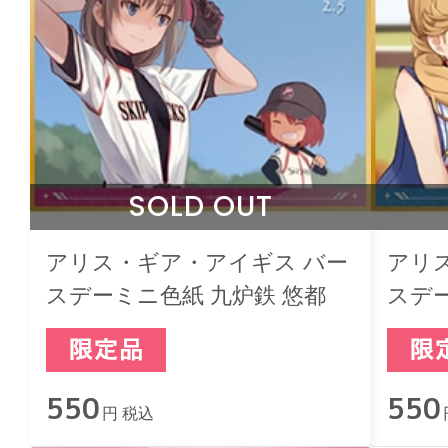
SOLD OUT
アリス・ギア・アイギス バー
アリ
スデーミニ色紙 九炉鉄 悠都
スデー
550
550
円 税込