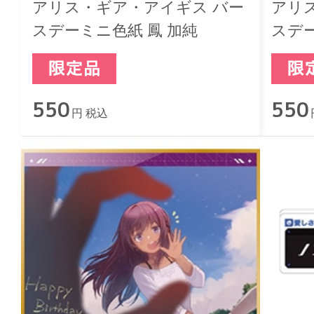
アリス・ギア・アイギス バー
アリ
スデーミニ色紙 鳳 加純
スデー
550
550
円 税込