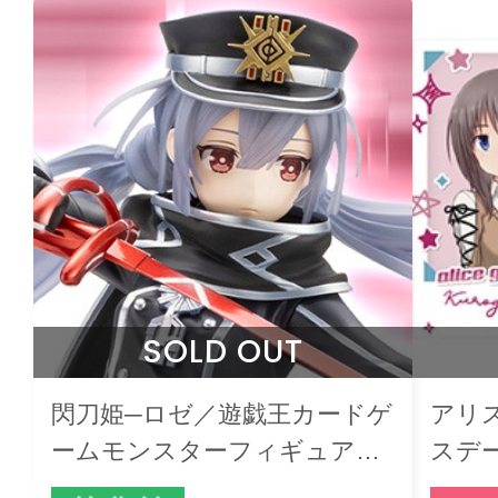
SOLD OUT
閃刀姫─ロゼ／遊戯王カードゲ
アリ
ームモンスターフィギュアコ
スデ
レクション
グカー