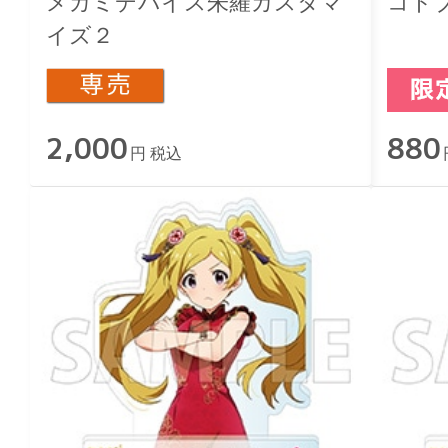
メガミデバイス朱羅カスタマ
コト
イズ２
2,000
880
円 税込