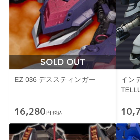
SOLD OUT
EZ-036 デススティンガー
インテ
TEL
ケージV
16,280
10,
円 税込