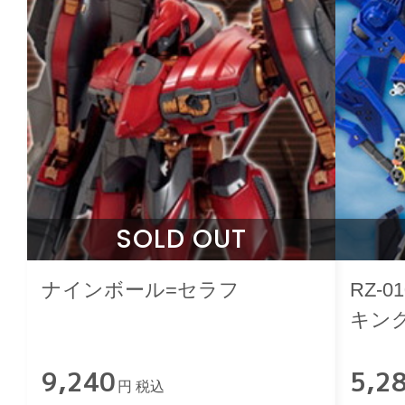
SOLD OUT
ナインボール=セラフ
RZ-
キング
9,240
5,2
円 税込