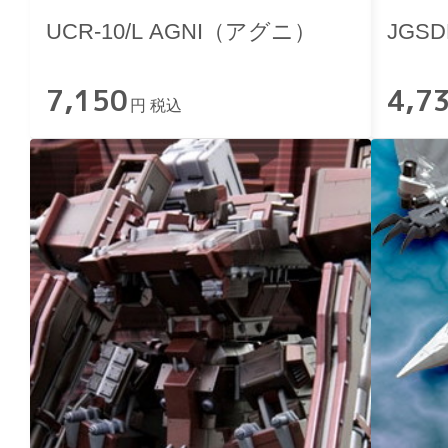
UCR-10/L AGNI（アグニ）
JGS
7,150
4,7
円 税込