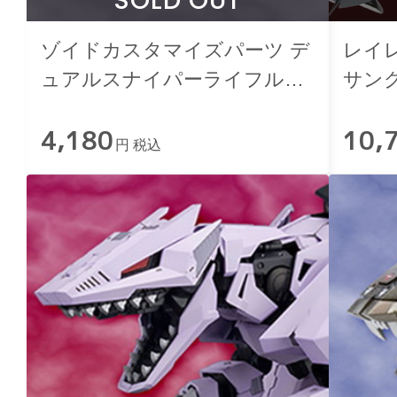
SOLD OUT
ゾイドカスタマイズパーツ デ
レイレ
ュアルスナイパーライフル
サング
&AZ5連装ミサイルポッドセッ
4,180
10,
ト
円 税込