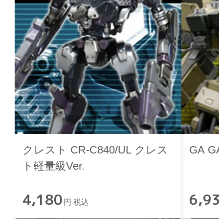
クレスト CR-C840/UL クレス
GA 
ト軽量級Ver.
4,180
6,9
円 税込