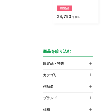
24,750
円 税込
商品を絞り込む
限定品・特典
限定品
カテゴリ
スケールフィギュア
作品名
呪術廻戦
ブランド
ARTFX J
仕様