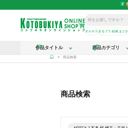
オルネラ
きるプラ 結城 まど
作品タイトル
商品カテゴリ
＞
商品検索
商品検索