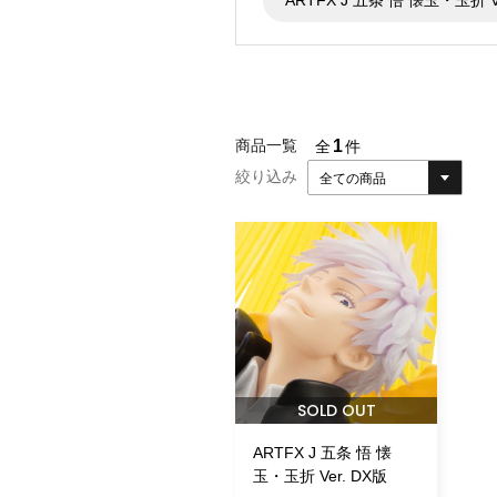
1
商品一覧
全
件
絞り込み
全ての商品
SOLD OUT
ARTFX J 五条 悟 懐
玉・玉折 Ver. DX版