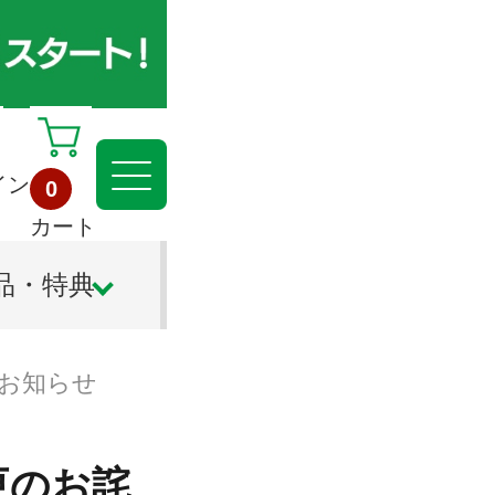
イン
0
カート
品・特典
とお知らせ
更のお詫