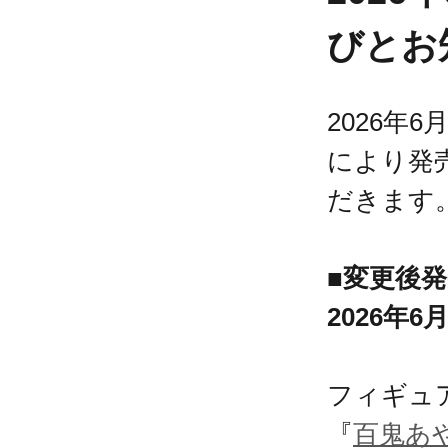
びとお
2026年
により発
だきます
■変更後
2026年6
フィギュ
『
百鬼あや