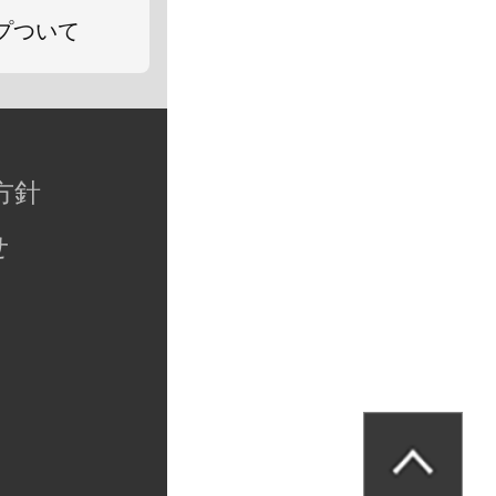
プついて
方針
せ