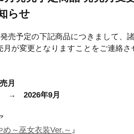
知らせ
6月発売予定の下記商品につきまして、
売月が変更となりますことをご連絡さ
。
発売月
月 → 2026年9月
ア
め～巫女衣装Ver.～
』