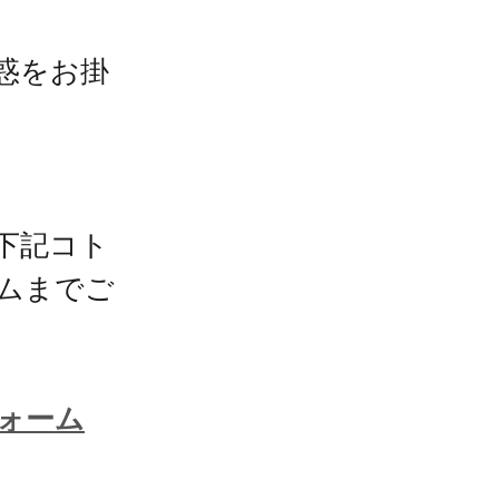
惑をお掛
下記コト
ムまでご
ォーム