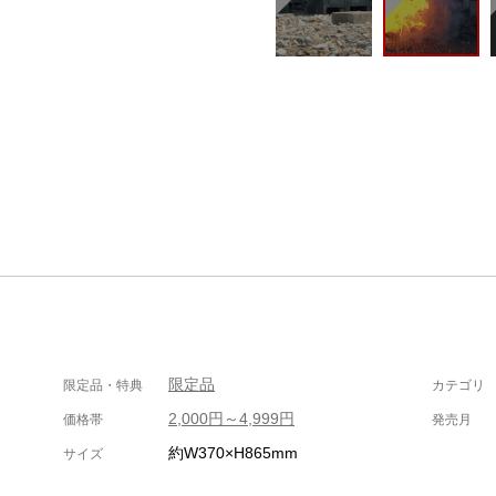
限定品
限定品・特典
カテゴリ
2,000円～4,999円
価格帯
発売月
約W370×H865mm
サイズ