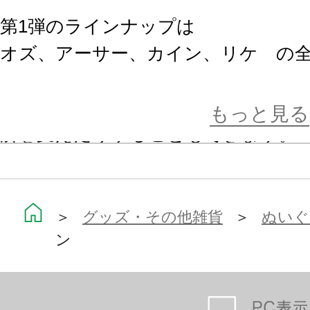
第1弾のラインナップは
オズ、アーサー、カイン、リケ の全
全高約15cmと手頃な大きさで、首
もっと見る
所を変えたりすることもできます。
ボールチェーン付きで一緒にお出か
ぜひおてもとにお迎えください♪
＞
グッズ・その他雑貨
＞
ぬいぐ
ン
ぴたぬいとは…
ぎゅっとはさんで“ぴたっ”と寄り添
背中をつまむと腕がひらいて、いろ