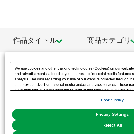
作品タイトル
商品カテゴリ
We use cookies and other tracking technologies (Cookies) on our website t
and advertisements tailored to your interests, offer social media feature
analysis. The data regarding your use of our website collected through t
that provide advertising, social media and/or analytics services. These p
other data that you have provided to them or that they have collected from 
analyze and optimize advertisements delivered to you by businesses other t
Cookie Policy
the use of all Cookies except for Strictly Necessary Cookies, please click "
with Cookies enabled, please click "OK". To select your preferences for e
You can change your consent or rejection settings at any time via through
Privacy Settings
our
Cookie Policy
or the website footer.
Reject All