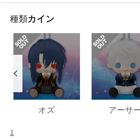
種類
カイン
オズ
アーサ
1