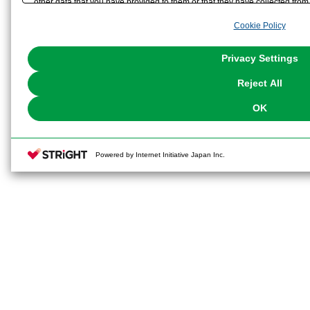
other data that you have provided to them or that they have collected from 
analyze and optimize advertisements delivered to you by businesses other t
Cookie Policy
the use of all Cookies except for Strictly Necessary Cookies, please click "
with Cookies enabled, please click "OK". To select your preferences for e
You can change your consent or rejection settings at any time via through
Privacy Settings
our
Cookie Policy
or the website footer.
Reject All
OK
Powered by Internet Initiative Japan Inc.