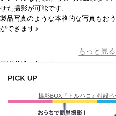
せた撮影が可能です。
製品写真のような本格的な写真もお
ができます♪
裏側に面ファスナーが付いているの
もっと見る
替えもカンタン☆
画鋲などで壁に留めることで、トル
PICK UP
撮れる便利なアイテムです。
撮影BOX『トルハコ』特設
■Vol.1：ラインナップ
白 / 赤 / 黒 / 青 / 黄 / 緑 / グラデ