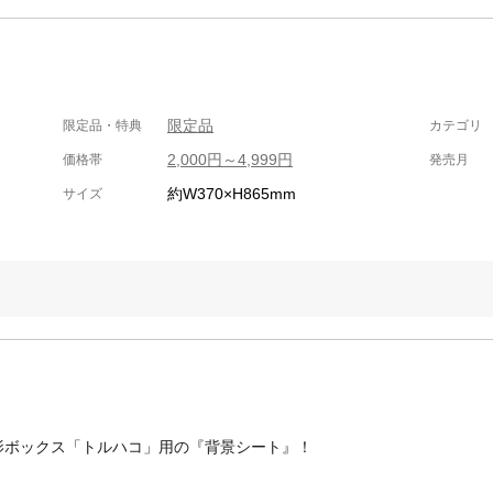
限定品
限定品・特典
カテゴリ
2,000円～4,999円
価格帯
発売月
約W370×H865mm
サイズ
影ボックス「トルハコ」用の『背景シート』！