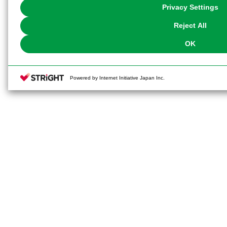
You can change your consent or rejection settings at any time via through
Privacy Settings
our
Cookie Policy
or the website footer.
Reject All
OK
Powered by Internet Initiative Japan Inc.