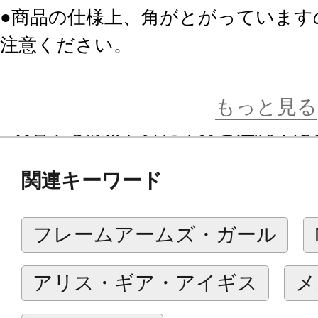
●商品の仕様上、角がとがっています
注意ください。
●思わぬ事故のおそれがありますので
子様には絶対に与えないでください
もっと見る
●装着する際は、針に十分ご注意くだ
●装着した状態で激しい運動をすると
関連キーワード
りますのでお避けください。
●使用しないときは、針に気を付けて
フレームアームズ・ガール
ころに保管してください。
●装着する生地によっては表面に傷が
アリス・ギア・アイギス
メ
原因となりますのでご注意ください