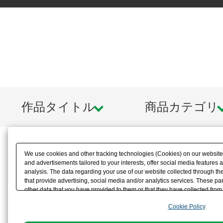
作品タイトル
商品カテゴリ
We use cookies and other tracking technologies (Cookies) on our website t
and advertisements tailored to your interests, offer social media feature
analysis. The data regarding your use of our website collected through t
that provide advertising, social media and/or analytics services. These p
other data that you have provided to them or that they have collected from 
analyze and optimize advertisements delivered to you by businesses other t
Cookie Policy
the use of all Cookies except for Strictly Necessary Cookies, please click "
with Cookies enabled, please click "OK". To select your preferences for e