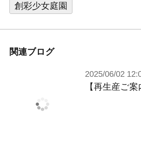
●高温多湿、直射日光を避け、お子様
創彩少女庭園
保管してください。
※サイズ表記は概寸です。
※画像はイメージです。実際の商品
関連ブログ
る場合がございます。予めご了承く
2025/06/02 12:
※デザイン、仕様は予告なく変更と
【再生産ご案内