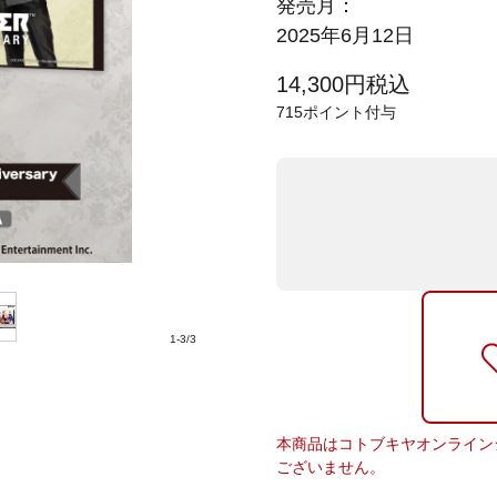
発売月：
2025年6月12日
14,300
円
税込
715
ポイント付与
1
-
3
/
3
本商品はコトブキヤオンライン
ございません。