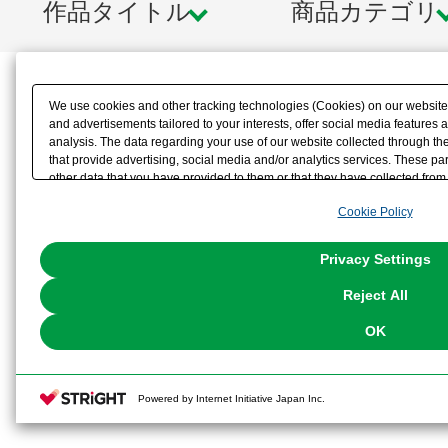
作品タイトル
商品カテゴリ
We use cookies and other tracking technologies (Cookies) on our website t
and advertisements tailored to your interests, offer social media feature
analysis. The data regarding your use of our website collected through t
that provide advertising, social media and/or analytics services. These p
other data that you have provided to them or that they have collected from 
analyze and optimize advertisements delivered to you by businesses other t
Cookie Policy
the use of all Cookies except for Strictly Necessary Cookies, please click "
with Cookies enabled, please click "OK". To select your preferences for e
You can change your consent or rejection settings at any time via through
Privacy Settings
our
Cookie Policy
or the website footer.
Reject All
OK
Powered by Internet Initiative Japan Inc.