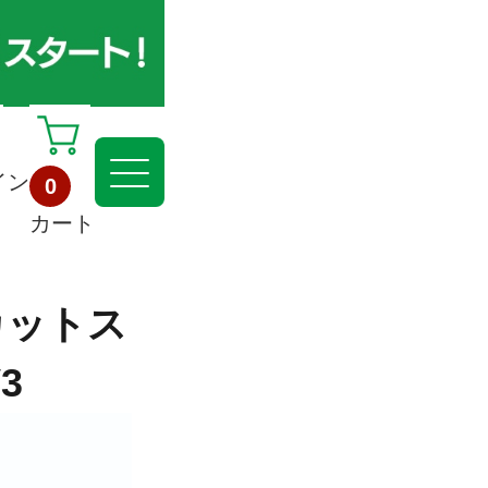
イン
0
カート
カットス
3