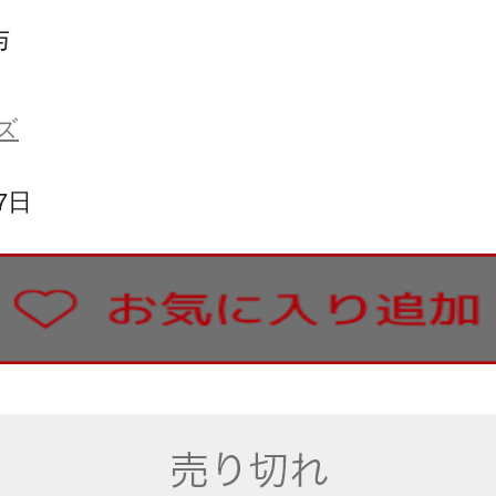
与
ズ
7日