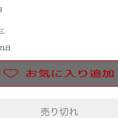
与
ズ
21日