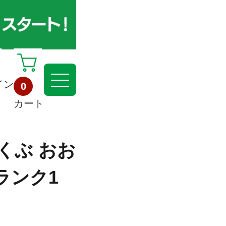
イン
0
カート
くぶ おお
ランク1