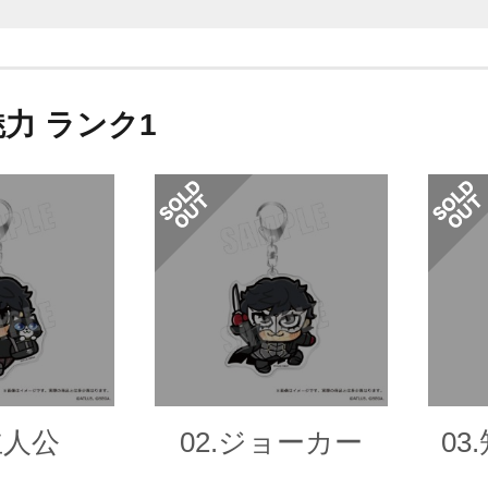
魅力 ランク1
主人公
02.ジョーカー
03