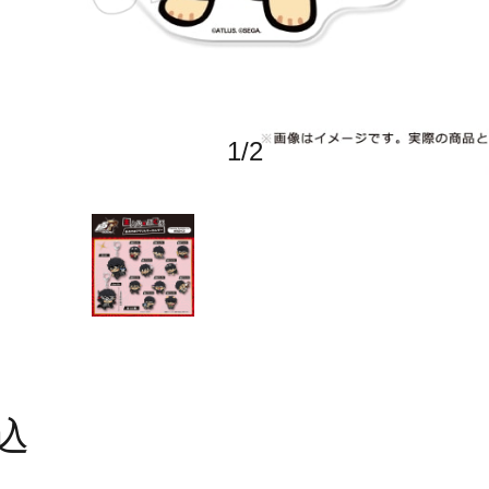
1
/
2
込