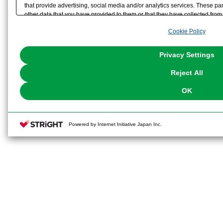
that provide advertising, social media and/or analytics services. These p
other data that you have provided to them or that they have collected from 
analyze and optimize advertisements delivered to you by businesses other t
Cookie Policy
the use of all Cookies except for Strictly Necessary Cookies, please click "
with Cookies enabled, please click "OK". To select your preferences for e
You can change your consent or rejection settings at any time via through
Privacy Settings
our
Cookie Policy
or the website footer.
Reject All
OK
Powered by Internet Initiative Japan Inc.