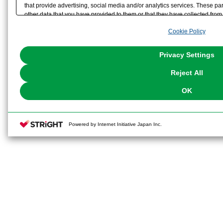
that provide advertising, social media and/or analytics services. These p
other data that you have provided to them or that they have collected from 
analyze and optimize advertisements delivered to you by businesses other t
Cookie Policy
the use of all Cookies except for Strictly Necessary Cookies, please click "
with Cookies enabled, please click "OK". To select your preferences for e
You can change your consent or rejection settings at any time via through
Privacy Settings
our
Cookie Policy
or the website footer.
Reject All
OK
Powered by Internet Initiative Japan Inc.