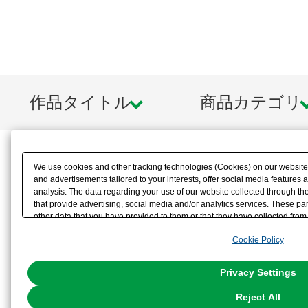
作品タイトル
商品カテゴリ
We use cookies and other tracking technologies (Cookies) on our website t
and advertisements tailored to your interests, offer social media feature
analysis. The data regarding your use of our website collected through t
that provide advertising, social media and/or analytics services. These p
other data that you have provided to them or that they have collected from 
analyze and optimize advertisements delivered to you by businesses other t
Cookie Policy
the use of all Cookies except for Strictly Necessary Cookies, please click "
with Cookies enabled, please click "OK". To select your preferences for e
You can change your consent or rejection settings at any time via through
Privacy Settings
our
Cookie Policy
or the website footer.
Reject All