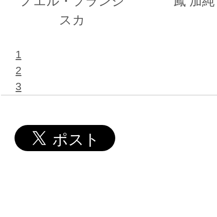
ノエル・フランシ
鳳 加純
スカ
1
2
3