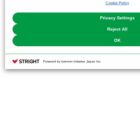
Cookie Policy
the use of all Cookies except for Strictly Necessary Cookies, please click "
with Cookies enabled, please click "OK". To select your preferences for e
You can change your consent or rejection settings at any time via through
Privacy Settings
our
Cookie Policy
or the website footer.
Reject All
OK
Powered by Internet Initiative Japan Inc.