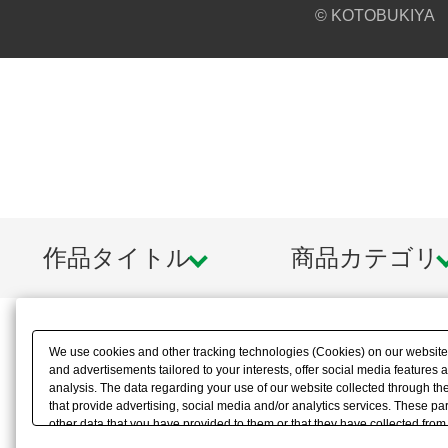
© KOTOBUKIYA
作品タイトル
商品カテゴリ
We use cookies and other tracking technologies (Cookies) on our website t
and advertisements tailored to your interests, offer social media feature
analysis. The data regarding your use of our website collected through t
that provide advertising, social media and/or analytics services. These p
other data that you have provided to them or that they have collected from 
analyze and optimize advertisements delivered to you by businesses other t