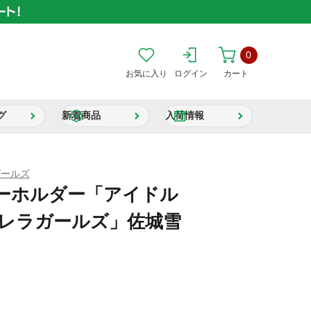
0
お気に入り
ログイン
カート
グ
新着商品
入荷情報
ガールズ
ーホルダー「アイドル
デレラガールズ」佐城雪