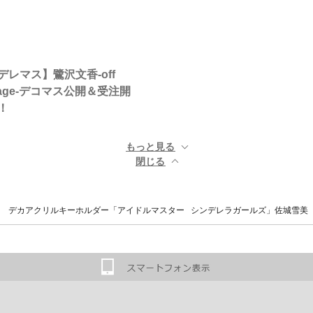
デレマス】鷺沢文香-off
tage-デコマス公開＆受注開
！
もっと見る ▼
閉じる ▲
 デカアクリルキーホルダー「アイドルマスター シンデレラガールズ」佐城雪美 和