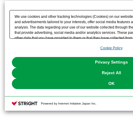
We use cookies and other tracking technologies (Cookies) on our website t
and advertisements tailored to your interests, offer social media feature
analysis. The data regarding your use of our website collected through t
that provide advertising, social media and/or analytics services. These p
other data that you have provided to them or that they have collected from 
analyze and optimize advertisements delivered to you by businesses other t
Cookie Policy
the use of all Cookies except for Strictly Necessary Cookies, please click "
with Cookies enabled, please click "OK". To select your preferences for e
You can change your consent or rejection settings at any time via through
Privacy Settings
our
Cookie Policy
or the website footer.
Reject All
OK
Powered by Internet Initiative Japan Inc.