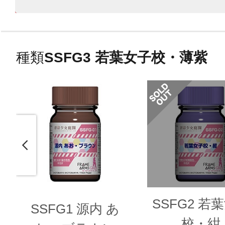
種類
SSFG3 若葉女子校・薄紫
SSFG2 若
SSFG1 源内 あ
校・紺