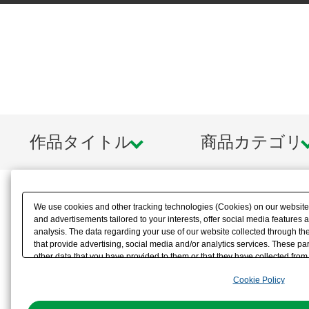
作品タイトル
商品カテゴリ
We use cookies and other tracking technologies (Cookies) on our website t
and advertisements tailored to your interests, offer social media feature
analysis. The data regarding your use of our website collected through t
that provide advertising, social media and/or analytics services. These p
other data that you have provided to them or that they have collected from 
analyze and optimize advertisements delivered to you by businesses other t
Cookie Policy
the use of all Cookies except for Strictly Necessary Cookies, please click "
with Cookies enabled, please click "OK". To select your preferences for e
You can change your consent or rejection settings at any time via through