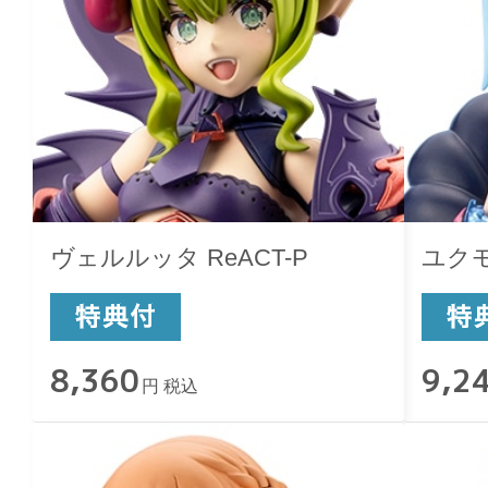
ヴェルルッタ ReACT-P
ユクモ
8,360
9,2
円 税込