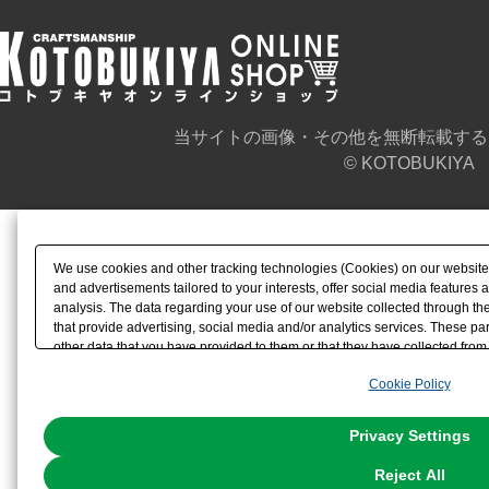
当サイトの画像・その他を無断転載する
© KOTOBUKIYA
We use cookies and other tracking technologies (Cookies) on our website t
and advertisements tailored to your interests, offer social media feature
analysis. The data regarding your use of our website collected through t
that provide advertising, social media and/or analytics services. These p
other data that you have provided to them or that they have collected from 
analyze and optimize advertisements delivered to you by businesses other t
Cookie Policy
the use of all Cookies except for Strictly Necessary Cookies, please click "
with Cookies enabled, please click "OK". To select your preferences for e
You can change your consent or rejection settings at any time via through
Privacy Settings
our
Cookie Policy
or the website footer.
Reject All