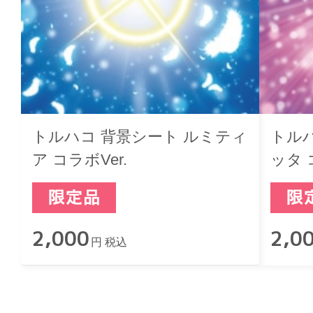
トルハコ 背景シート ルミティ
トル
ア コラボVer.
ッタ 
2,000
2,0
円 税込