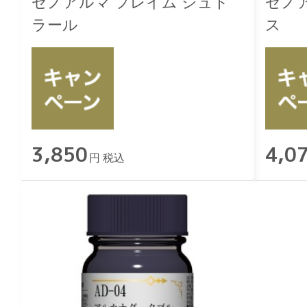
ゼノアルマ フレイム シュト
ゼノ
ラール
ス
3,850
4,0
円 税込