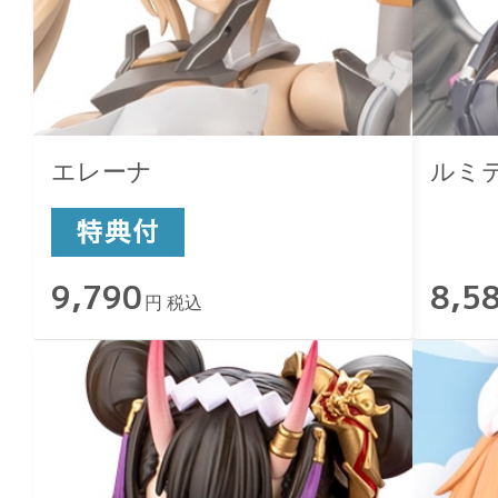
エレーナ
ルミテ
9,790
8,5
円 税込