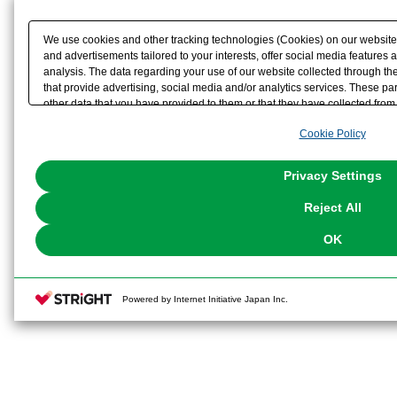
We use cookies and other tracking technologies (Cookies) on our website t
and advertisements tailored to your interests, offer social media feature
analysis. The data regarding your use of our website collected through t
that provide advertising, social media and/or analytics services. These p
other data that you have provided to them or that they have collected from 
analyze and optimize advertisements delivered to you by businesses other t
Cookie Policy
the use of all Cookies except for Strictly Necessary Cookies, please click "
with Cookies enabled, please click "OK". To select your preferences for e
You can change your consent or rejection settings at any time via through
Privacy Settings
our
Cookie Policy
or the website footer.
Reject All
OK
Powered by Internet Initiative Japan Inc.