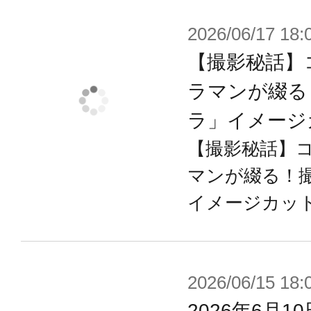
のコトブキヤオリジナルシリーズと
2026/06/17 18:
ができます。
【撮影秘話】
【付属品＆ギミック】
ラマンが綴る
・各部専用パーツの組み換えにより
ラ」イメージ
闘状態「ウィライズモード」の2種類
【撮影秘話】
・4種類のタンポ印刷済みの表情パー
マンが綴る！撮
・好みの表情を作ることができる水
イメージカット
・ウマ耳部分は差し換えによりあり
能
・ポニーテール基部は軸接続により
2026/06/15 18:
・背中の魔法陣型のパーツは中央に3
2026年6月