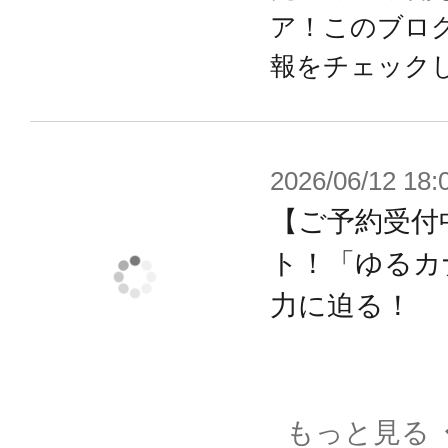
・尻尾基部が軸接続により可動
ア！このブロ
・ウィライズモードの左肩外装はス
報をチェック
状に展開可能
・左肩外装上部のパーツ差し換えによ
能
2026/06/12 18:
・ウィライズモード腰左右の装甲パー
【ご予約受付
ードポイント、カバーパーツが存在
ト！「ゆるカ
能
力に迫る！
・大型ランスは先端パーツの差し換え
再現可能
・プラモデルオリジナルギミックと
もっと見る
合わせることで「軍馬」イメージし