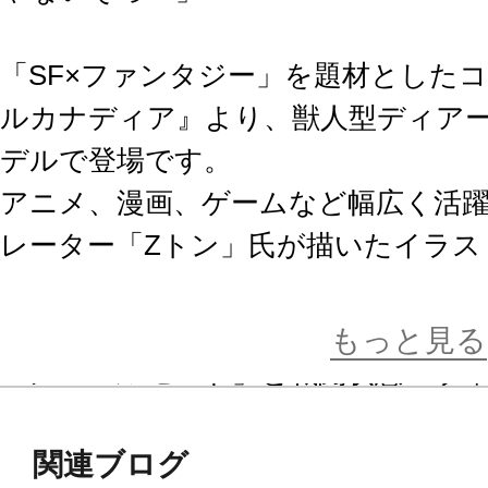
「SF×ファンタジー」を題材とした
ルカナディア』より、獣人型ディア
デルで登場です。
アニメ、漫画、ゲームなど幅広く活
レーター「Zトン」氏が描いたイラス
各部専用パーツの組み換えにより、1
もっと見る
「ノーマルモード」と戦闘状態「ウィ
の形態を再現することができます。
各部の分割設計は3ｍｍジョイントを
関連ブログ