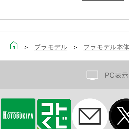
・専用スタンドが付属
・背中の魔法陣と下半身腰後ろ部分を
タッチメントパーツが付属するため
ージングもしっかりと維持すること
＞
プラモデル
＞
プラモデル本
・PVC製の手首が左右それぞれ5種付
・各部に配置された3mm径の穴により
ームズ、フレームアームズ・ガール 
可能
・フレームアームズ・ガール、メガ
るための首パーツが付属