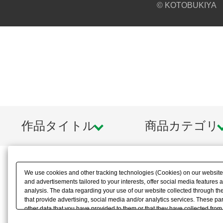
© KOTOBUKIYA
作品タイトル
商品カテゴリ
We use cookies and other tracking technologies (Cookies) on our website t
and advertisements tailored to your interests, offer social media feature
analysis. The data regarding your use of our website collected through t
that provide advertising, social media and/or analytics services. These p
other data that you have provided to them or that they have collected from 
analyze and optimize advertisements delivered to you by businesses other t