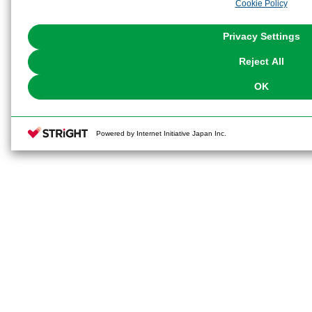
Cookie Policy
the use of all Cookies except for Strictly Necessary Cookies, please click "
with Cookies enabled, please click "OK". To select your preferences for e
You can change your consent or rejection settings at any time via through
Privacy Settings
our
Cookie Policy
or the website footer.
Reject All
OK
Powered by Internet Initiative Japan Inc.