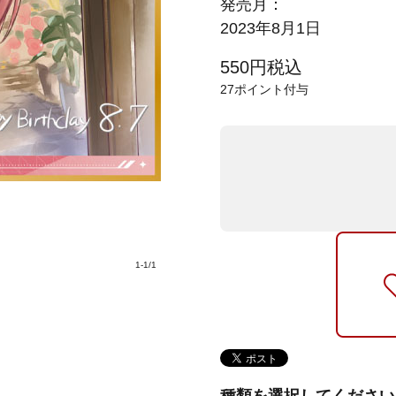
発売月：
2023年8月1日
550
円
税込
27
ポイント付与
1
-
1
/
1
種類を選択してください