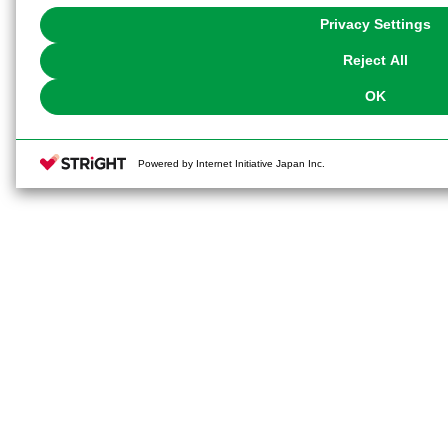
You can change your consent or rejection settings at any time via through
Privacy Settings
our
Cookie Policy
or the website footer.
Reject All
OK
Powered by Internet Initiative Japan Inc.