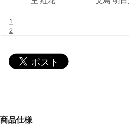
王 紅花
文島 明日
1
2
商品仕様