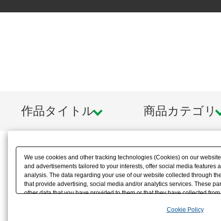
作品タイトル
商品カテゴリ
We use cookies and other tracking technologies (Cookies) on our website t
and advertisements tailored to your interests, offer social media feature
analysis. The data regarding your use of our website collected through t
that provide advertising, social media and/or analytics services. These p
other data that you have provided to them or that they have collected from 
analyze and optimize advertisements delivered to you by businesses other t
Cookie Policy
the use of all Cookies except for Strictly Necessary Cookies, please click "
with Cookies enabled, please click "OK". To select your preferences for e