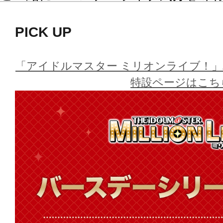
PICK UP
全52名の中から、お好きなアイドル
ッケージ商品となります。
「アイドルマスター ミリオンライブ！」
季節感を意識してセレクトしたカー
特設ページはこち
別な商品を、どうぞお見逃しなく！
※こちらはコトブキヤショップ限定
※画像は開発中のイメージ画像です
す。