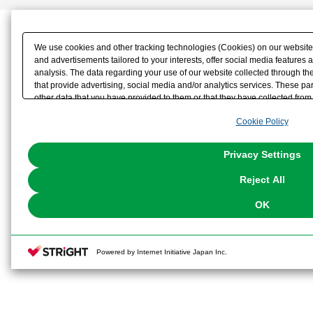
We use cookies and other tracking technologies (Cookies) on our website t
and advertisements tailored to your interests, offer social media feature
analysis. The data regarding your use of our website collected through t
that provide advertising, social media and/or analytics services. These p
other data that you have provided to them or that they have collected from 
analyze and optimize advertisements delivered to you by businesses other t
Cookie Policy
the use of all Cookies except for Strictly Necessary Cookies, please click "
with Cookies enabled, please click "OK". To select your preferences for e
You can change your consent or rejection settings at any time via through
Privacy Settings
our
Cookie Policy
or the website footer.
Reject All
OK
Powered by Internet Initiative Japan Inc.